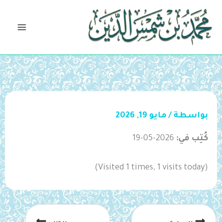
خطي
لى
لمحتوى
بواسطة
/
مايو 19, 2026
كُتِب في:
2026-05-19
(Visited 1 times, 1 visits today)