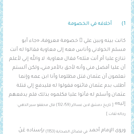
1) أخلاقه في الخصومة
كانت بينه وبين علي  خصومة معروفة، «جاء أبو
مسلم الخولاني وأناس معه إلى معاوية فقالوا له أنت
تنازع عليا أم أنت مثله؟ فقال معاوية: لا والله إني لأعلم
أن عليا أفضل مني وأنه لأحق بالأمر مني، ولكن ألستم
تعلمون أن عثمان قتل مظلوما وأنا ابن عمه وإنما
أطلب بدم عثمان فائتوه فقولوا له ‌فليدفع ‌إلي ‌قتلة
‌عثمان وأسلم له فأتوا عليا فكلموه بذلك فلم يدفعهم
إليه»
[ تاريخ دمشق لابن عساكر (59/ 132) قال محققو سير الذهبي:
رجاله ثقات ]
وروى الإمام أحمد
بإسناده عَنْ
في فضائل الصحابة (1153)