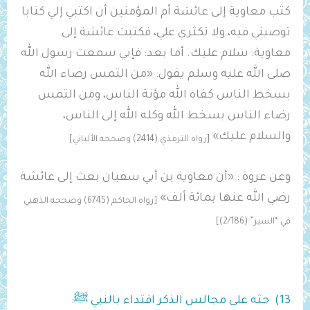
كتب معاوية إلى عائشة أم المؤمنين أن ‌اكتبي ‌إلي ‌كتابا
‌توصيني فيه، ولا تكثري علي، فكتبت عائشة إلى
معاوية: سلام عليك. أما بعد: فإني سمعت رسول الله
صلى الله عليه وسلم يقول: «من التمس رضاء الله
بسخط الناس كفاه الله مؤنة الناس، ومن التمس
رضاء الناس بسخط الله وكله الله إلى الناس،
والسلام عليك»
[رواه الترمذي (2414) وصححه الألباني]
وعن عروة : «أن معاوية بن أبي سفيان بعث إلى عائشة
رضي الله عنها بمائة ألف»
[رواه الحاكم (6745) وصححه الذهبي
في “السير” (2/186)]
13) حثه على مجالس الذكر اقتداء بالنبي ﷺ: