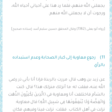
يجعلني الله منهم، فلما رد هذا علي أحياني أحياه الله،
ورجوت أن لا يجعلني الله منهم.
[رواه أبو يعلى (7382) وقال المحقق حسين سليم أسد: إسناده صحيح]
11) رجوع معاوية إلى كبار الصحابة وعدم استبداده
بالرأي
عن زيد بن وهب قال: مررت بالربذة فإذا أنا بأبي ذر رضي
الله عنـه، فقلت له: ما أنزلك منزلك هذا؟ قال: كنت
بالشأم فاختلفت أنا ومعاوية في ﴿الَّذِينَ ‌يَكْنِزُونَ الذَّهَبَ
وَالْفِضَّةَ وَلَا يُنْفِقُونَهَا فِي سَبِيلِ اللَّهِ﴾ قال معاوية:
نزلت في أهل الكتاب. فقلت: نزلت فينا وفيهم، فكان