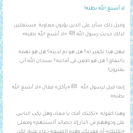
لا أشبع الله بطنه!
وقبل ذلك سأرد على الذين يؤذون معاوية مستغلين
لذلك حديث رسول الله ﷺ: «لا أشبع الله بطنه»
فهل هذا تكفير له؟ هل هو ذم لدينه؟ هل هو تهمة
بالنفاق؟ هل هو طعن في أمانته؟ سبحان الله أنى
يفترون!
إنما قيل لرسول الله ﷺ «يأكل» فقال «لا أشبع الله
بطنه»
وهذا كقوله: «‌ثكلتك ‌أمك يا معاذ، وهل يكب الناس
على وجوههم في النار إلا حصائد ألسنتهم» ومعنى
«ثكلتك» أي فقدتك، وهذه الصيغة دعاء عليه، لكن