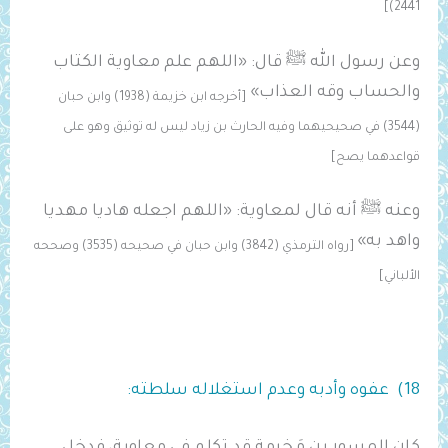
2441)]
وعن رسول الله ﷺ قال: «اللهم ‌علم ‌معاوية ‌الكتاب
والحساب وقه العذاب»
[
أخرجه ابن خزيمة (1938) وا
بن حبان
(3544) في صحيحيهما وفيه الحارث بن زياد ليس له توثيق وهو على
قواعدهما يصح]
وعنه ﷺ أنه قال لمعاوية: «اللهم اجعله هاديا مهديا
واهد به»
[رواه الترمذي (3842) وابن حبان في صحيحه (3535) وصححه
الألباني]
18) عفوه وأدبه وعدم استغلاله سلطته: