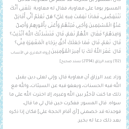
كان المسور بن مَخرمة قد تكلم في معاوية، فدخل
المسور يوما على معاوية، فقال له معاوية: بَلَغَنِي أَنَّكَ
تَنْتَقِصُنِي، فَمَاذَا نَقِمْتَ فِيهِ عَلَيَّ؟ هَلْ تَعْلَمُ أَنِّي أُقَاتِلُ
عَدُوَّ الْمُسْلِمِينَ وَأَجْبِي فَيْئَهُمْ وَأُعْنَى بِأُمُورِهِمْ وَأَصِلُ
وَافِدَهُمْ؟ فَقَالَ: اللَّهُمَّ نَعَمْ، قَالَ: فَنَشَدْتُكَ اللَّهَ أَتُذْنِبُ؟
قَالَ: نَعَمْ، قَالَ: فَمَا جَعَلَكَ أَحَقُّ بِرَجَاءِ الْمَغْفِرَةِ مِنِّي؟
قَالَ: ‌غَفَرَ اللَّهُ لَكَ يَا أَمِيرَ الْمُؤْمِنِينَ
[رواه البلاذري في الأنساب
(132) وعبد الرزاق (21794) بسند صحيح]
وزاد عبد الرزاق أن معاوية قال: وإني لعلى دين يقبل
الله فيه الحسنات، ويعفو فيه عن السيئات، والله مع
ذلك ما كنت لأخيَّر بين الله وغيره، إلا اخترت الله على ما
سواه. قال المسور: ففكرت حين قال لي ما قال،
فوجدته قد خصمني [أي أقام الحجة علي] فكان إذا ذكره
بعد ذلك دعا له بخير.