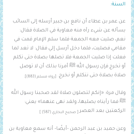
السنة:
عن عمر بن عطاء أن نافع بن جبير أرسله إلى السائب
يسأله عن شيء رآه منه معاوية في الصلاة فقال:
نعم، صليت معه الجمعة فلما سلم الإمام قمت في
مقامي فصليت، فلما دخل أرسل إلي فقال: لا تعد لما
فعلت إذا صليت الجمعة فلا تصلها بصلاة حتى تكلم
أو تخرج فإن رسول الله ﷺ أمرنا بذلك أن لا توصل
صلاة بصلاة حتى نتكلم أو نخرج.
[رواه مسلم (883)].
وقال مرة: «إنكم لتصلون صلاة لقد صحبنا رسول الله
ﷺ فما رأيناه يصليها، ولقد نهى عنهما» يعني:
الركعتين بعد العصر
[ ‌صحيح البخاري (587) ]
وعن حميد بن عبد الرحمن -أيضًا- أنه سمع معاوية بن