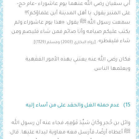
أبي سفيان رضي الله عنهما يوم عاشوراء -عام حج-
على المنبر يقول: يا أهل المدينة أين علماؤكم؟!!
سمعت رسول الله ﷺ يقول: «هذا يوم عاشوراء ولم
يكتب عليكم صيامه وأنا صائم فمن شاء فليصم ومن
شاء فليفطر».
[رواه البخاري (2003) ومسلم (1129)].
فكان رضي الله عنه يعتني بهذه الأمور الفقهية
ويعلمها الناس.
15) عدم حمله الغل والحقد على من أساء إليه
وائل بن حُجر وكَانَ سَيِّدَ قَوْمِهِ، فجاء عنه أن رسول الله
ﷺ أعطاه أرضًا، فأرسل معه معاوية ليدله عليها. قال: