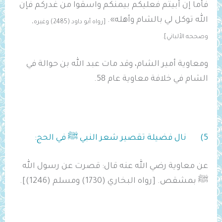
فأما إن أبيتم فعليكم بيمنكم واسقوا من غدركم فإن
الله توكل لي بالشام وأهله».
[رواه أبو داود (2485) وغيره،
وصححه الألباني].
ومعاوية أمير الشام، وقد مات عبد الله بن حوالة في
الشام في خلافة معاوية عام 58.
5) نال فضيلة تقصير شعر النبي ﷺ في الحج:
عن معاوية رضي الله عنه قال: قصرت عن رسول الله
ﷺ بمشقص. [رواه البخاري (1730) ومسلم (1246)].