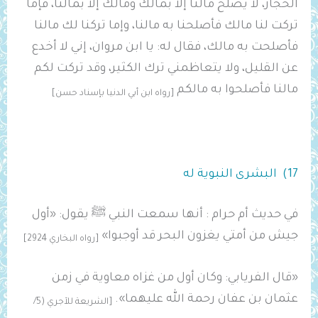
الحجاز، لا يصلح مالنا إلا بمالك ومالك إلا بمالنا، فإما
تركت لنا مالك فأصلحنا به مالنا، وإما تركنا لك مالنا
فأصلحت به مالك، فقال له: يا ابن مروان، إني لا أخدع
عن القليل، ولا يتعاظمني ترك الكثير، وقد تركت لكم
مالنا فأصلحوا به مالكم
[رواه ابن أبي الدنيا بإسناد حسن]
17) البشرى النبوية له
في حديث ‌أم حرام : أنها سمعت النبي ﷺ يقول: «‌أول
‌جيش من أمتي يغزون ‌البحر قد أوجبوا»
[رواه البخاري 2924]
«قال الفريابي: وكان أول من غزاه ‌معاوية في زمن
عثمان بن عفان رحمة الله عليهما».
[الشريعة للآجري (5/