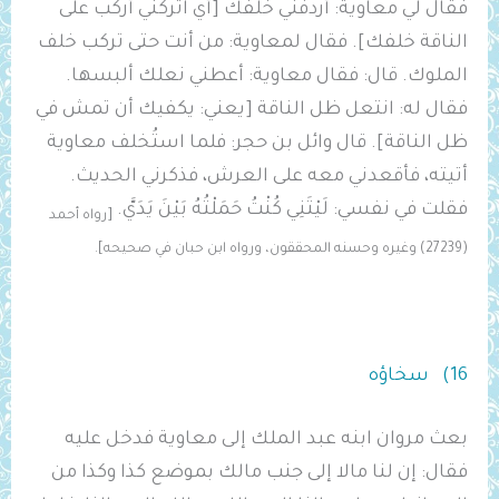
فقال لي معاوية: أردفني خلفك [أي اتركني أركب على
الناقة خلفك]. فقال لمعاوية: من أنت حتى تركب خلف
الملوك. قال: فقال معاوية: أعطني نعلك ألبسها.
فقال له: انتعل ظل الناقة [يعني: يكفيك أن تمش في
ظل الناقة]. قال وائل بن حجر: فلما استُخلف معاوية
أتيته، فأقعدني معه على العرش، فذكرني الحديث.
فقلت في نفسي: لَيْتَنِي كُنْتُ حَمَلْتُهُ بَيْنَ يَدَيَّ.
[رواه أحمد
(27239) وغيره وحسنه المحققون، ورواه ابن حبان في صحيحه].
16) سخاؤه
بعث مروان ابنه عبد الملك إلى معاوية فدخل عليه
فقال: إن لنا مالا إلى جنب مالك بموضع كذا وكذا من