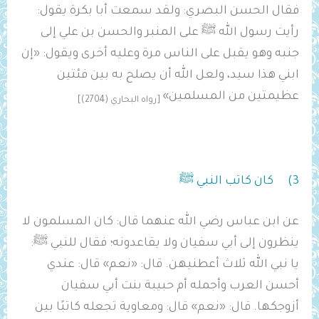
فقال الحسن البصري: ولقد سمعت أبا بكرة يقول:
رأيت رسول الله ﷺ على المنبر والحسن بن علي إلى
جنبه وهو يقبل على الناس مرة وعليه أخرى ويقول: «إن
ابني هذا سيد، ولعل الله أن يصلح به بين فئتين
عظيمتين من المسلمين»
[رواه البخاري (2704)]
3) كان كاتب النبي ﷺ
عن ابن عباس رضي الله عنهما قال: كان المسلمون لا
ينظرون إلى أبي سفيان ولا يقاعدونه؛ فقال للنبي ﷺ:
يا نبي الله ثلاث أعطنيهن. قال: «نعم» قال: عندي
أحسن العرب وأجمله أم حبيبة بنت أبي سفيان
أزوجكها. قال: «نعم» قال: ومعاوية تجعله كاتبًا بين