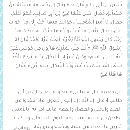
قَيْسِ بْنِ أَبِي حَازِمٍ قَالَ: جَاءَ رَجُلٌ إِلَى مُعَاوِيَةَ فَسَأَلَهُ عَنْ
مَسْأَلَةٍ، فَقَالَ: ‌سَلْ ‌عَنْهَا ‌عَلِيَّ بْنَ أَبِي طَالِبٍ، فَهُوَ أَعْلَمُ،
فَقَالَ: يَا أَمِيرَ الْمُؤْمِنِينَ، جَوَابُكَ فِيهَا أَحَبُّ إِلَيَّ مِنْ جَوَابِ
عَلِيٍّ، فَقَالَ: بِئْسَ مَا قُلْتَ، وَلُؤْمَ مَا جِئْتَ بِهِ، لَقَدْ كَرِهْتَ
رَجُلًا كَانَ رَسُولُ اللَّهِ ﷺ يَغُرُّهُ الْعِلْمَ غَرًّا، وَلَقَدْ قَالَ لَهُ
رَسُولُ اللَّهِ ﷺ: «أَنْتَ مِنِّي بِمَنْزِلَةِ هَارُونَ مِنْ مُوسَى غَيْرَ
أَنَّهُ لَا نَبِيَّ بَعْدِي» وَكَانَ عُمَرُ إِذَا أَشْكَلَ عَلَيْهِ شَيْءٌ يَأْخُذُ
مِنْهُ، وَلَقَدْ شَهِدْتُ عُمَرَ وَقَدْ أَشْكَلَ عَلَيْهِ شَيْءٌ فَقَالَ:
هَا هُنَا عَلِيٌّ.
عن مغيرة قال: «لما جيء معاوية بنعي عليّ بن أبي
طالب I؛ قال: إنا للَّه وإنا إليه راجعون، ‌ماذا ‌فقدوا ‌من
‌العلم والخير، والفضل والفقه. قالت امرأته: بالأمس
تطعن في عينيه، وتسترجع اليوم عليه! قال: ويلك، لا
تدرين ما فقدنا من علمه وفضله وسوابقه
[ رواه ابن أبي