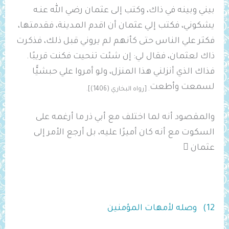
بيني وبينه في ذاك، وكتب إلى عثمان رضي الله عنـه
يشكوني، فكتب إلي عثمان أن اقدم المدينة، فقدمتها،
فكثر علي الناس حتى كأنهم لم يروني قبل ذلك، فذكرت
ذاك لعثمان، فقال لي: إن شئت تنحيت فكنت قريبًا.
فذاك الذي أنزلني هذا المنزل، ولو أمروا علي حبشيًّا
لسمعت وأطعت
. [رواه البخاري (1406)].
والمقصود أنه لما اختلف مع أبي ذر ما أرغمه على
السكوت مع أنه كان أميرًا عليه، بل أرجع الأمر إلى
عثمان 
12) وصله لأمهات المؤمنين