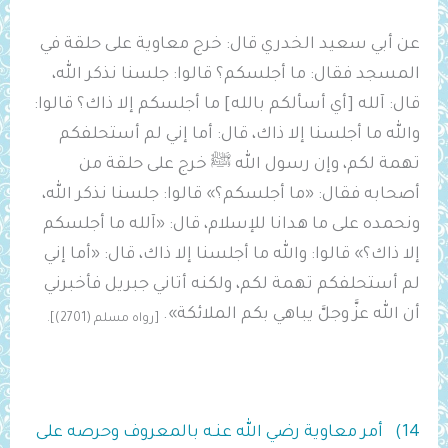
عن أبي سعيد الخدري قال: خرج معاوية على حلقة في
المسجد فقال: ما أجلسكم؟ قالوا: جلسنا نذكر الله،
قال: آلله [أي أسألكم بالله] ما أجلسكم إلا ذاك؟ قالوا:
والله ما أجلسنا إلا ذاك، قال: أما إني لم أستحلفكم
تهمة لكم، وإن رسول الله ﷺ خرج على حلقة من
أصحابه فقال: «ما أجلسكم؟» قالوا: جلسنا نذكر الله،
ونحمده على ما هدانا للإسلام، قال: «آلله ما أجلسكم
إلا ذاك؟» قالوا: والله ما أجلسنا إلا ذاك، قال: «أما إني
لم أستحلفكم تهمة لكم، ولكنه أتاني جبريل فأخبرني
أن الله عزَّ وجلَّ يباهي بكم الملائكة».
[رواه مسلم (2701)].
14) أمر معاوية رضي الله عنـه بالمعروف وحرصه على