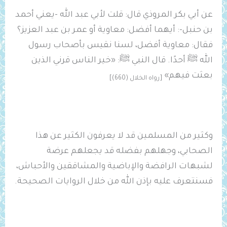
عن أبي بكر المروذي قال: قلت لأبي عبد الله -يعني أحمد
بن حنبل-: ‌أيهما ‌أفضل: ‌معاوية أو عمر بن عبد العزيز؟
فقال: معاوية أفضل، لسنا نقيس بأصحاب رسول
الله ﷺ أحدًا. قال النبي ﷺ: «خير الناس قرني الذين
بعثت فيهم»
[رواه الخلال (660)]
وكثير من المسلمين قد لا يعرفون الكثير عن هذا
الصحابي، وجهلهم بفضله قد يجعلهم عرضة
لشبهات الرافضة والإباضية والمشاققين والأحباش،
فسنتعرف عليه بإذن الله من خلال الروايات الصحيحة.