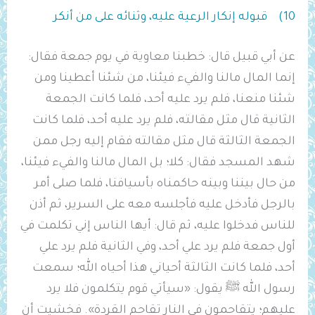
10) قبوله إنكار الرعية عليه، وثنائه على من أنكر
عن أبي قبيل قال: خطبنا معاوية في يوم جمعة فقال:
إنما المال مالنا والفيء فيئنا، من شئنا أعطينا ومن
شئنا منعنا، فلم يرد عليه أحد، فلما كانت الجمعة
الثانية قال مثل مقالته، فلم يرد عليه أحد، فلما كانت
الجمعة الثالثة قال مثل مقالته فقام إليه رجل ممن
شهد المسجد فقال: كلا؛ بل المال مالنا والفيء فيئنا،
من حال بيننا وبينه حاكمناه بأسيافنا، فلما صلى أمر
بالرجل فأدخل عليه فأجلسه معه على السرير، ثم أذن
للناس فدخلوا عليه، ثم قال: أيها الناس إني تكلمت في
أول جمعة فلم يرد علي أحد، وفي الثانية فلم يرد علي
أحد، فلما كانت الثالثة أحياني هذا أحياه الله؛ سمعت
رسول الله ﷺ يقول: «سيأتي قوم يتكلمون فلا يرد
عليهم؛ يتقاحمون في النار تقاحم القردة». فخشيت أن