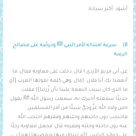
أسْوَد: أكثر سيادة.
8) سرعة امتثاله لأمر النبي ﷺ وحرصُه على مصالح
الرعية
عن أبي مريم الأزدي I قال: دخلت على معاوية فقال: ما
أنعمنا بك أبا فلان. (قال: وهي كلمة تقولها العرب [أي
ما الذي كان سبب النعمة علينا بأن زُرتنا]) فقلت:
حديثًا سمعته أخبرك به، سمعت رسول الله ﷺ يقول:
«من ولاه الله عزَّ وجلَّ شيئًا من أمر المسلمين
فاحتجب دون حاجتهم وخلتهم وفقرهم احتجب الله
عنه دون حاجته وخلته وفقره» قال: فجعل ‌معاوية رجلًا
على حوائج الناس. [أي لينظر فيها ويقضيها لهم]