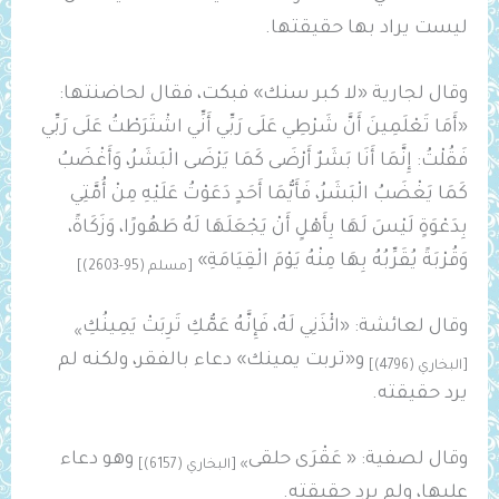
ليست يراد بها حقيقتها.
وقال لجارية «لا كبر سنك» فبكت، فقال لحاضنتها:
«أَمَا تَعْلَمِينَ أَنَّ شَرْطِي عَلَى رَبِّي أَنِّي اشْتَرَطْتُ عَلَى رَبِّي
فَقُلْتُ: إِنَّمَا أَنَا بَشَرٌ أَرْضَى كَمَا يَرْضَى الْبَشَرُ، وَأَغْضَبُ
كَمَا يَغْضَبُ الْبَشَرُ، فَأَيُّمَا أَحَدٍ دَعَوْتُ عَلَيْهِ مِنْ أُمَّتِي
بِدَعْوَةٍ لَيْسَ لَهَا بِأَهْلٍ أَنْ يَجْعَلَهَا لَهُ طَهُورًا، وَزَكَاةً،
وَقُرْبَةً يُقَرِّبُهُ بِهَا مِنْهُ يَوْمَ الْقِيَامَةِ»
[مسلم (95-2603)]
وقال لعائشة: «ائْذَنِي لَهُ، فَإِنَّهُ عَمُّكِ ‌تَرِبَتْ ‌يَمِينُكِ
»
و«تربت يمينك» دعاء بالفقر، ولكنه لم
[البخاري (4796)]
يرد حقيقته.
وقال لصفية: « عَقْرَى حلقى
وهو دعاء
» [البخاري (6157)]
عليها، ولم يرد حقيقته.