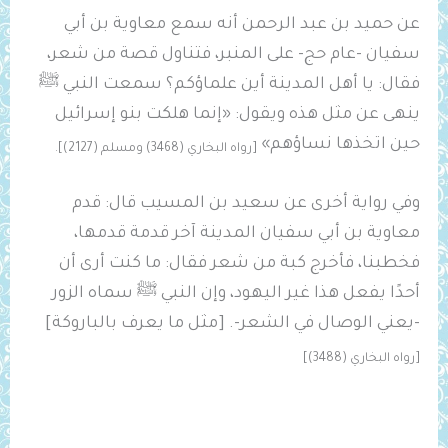
عن حميد بن عبد الرحمن أنه سمع معاوية بن أبي
سفيان -عام حج- على المنبر، فتناول قصة من شعر،
فقال: يا أهل المدينة أين علماؤكم؟ سمعت النبي ﷺ
ينهى عن مثل هذه ويقول: «إنما هلكت بنو إسرائيل
حين اتخذها نساؤهم»
[رواه البخاري (3468) ومسلم (2127)].
وفي رواية أخرى عن سعيد بن المسيب قال: قدم
معاوية بن أبي سفيان المدينة آخر قدمة قدمها،
فخطبنا، فأخرج كبة من شعر فقال: ما كنت أرى أن
أحدًا يفعل هذا غير اليهود، وإن النبي ﷺ سماه الزور
-يعني الوصال في الشعر-. [مثل ما يعرف بالباروكة]
[رواه البخاري (3488)]