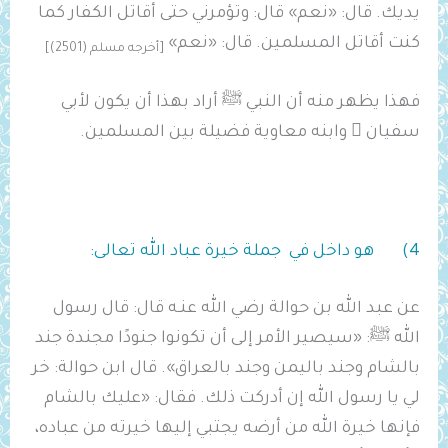
يديك. قال: «نعم» قال: وتؤمرني حتى أقاتل الكفار كما
كنت أقاتل المسلمين. قال: «نعم»
[أخرجه مسلم (2501)]
فهذا يظهر منه أن النبي ﷺ أراد بهذا أن يكون لأبي
سفيان  وابنه معاوية فضيلة بين المسلمين.
4) هو داخل في جملة خيرة عباد الله تعالى:
عن عبد الله بن حوالة رضي الله عنـه قال: قال رسول
الله ﷺ: «سيصير الأمر إلى أن تكونوا جنودًا مجندة جند
بالشام وجند باليمن وجند بالعراق». قال ابن حوالة: خر
لي يا رسول الله إن أدركت ذلك. فقال: «عليك بالشام
فإنها خيرة الله من أرضه يجتبي إليها خيرته من عباده،