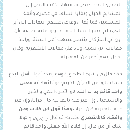
الحنفي؛ انتقد بعض ما فيها، فذهب الرجل إلى
المشايخ الكبار، وبقايا السلف في عصره، وأئمة
المسلمين كما يُقال، وعرض عليهم انتقادات ابن أبي
العز، فلم يقبلوا انتقاداته هذه وردوا عليه، خاصة وأن
ابن أبي العز كان ينتصر لمذهب أهل السنة، ويأخذ
مقالات ابن تيمية، ويرد على مقالات الأشعرية، وكان
يقول إنهم أكفر من المعتزلة.
فقد قال في شرح الطحاوية وهو يعدد أقوال أهل البدع
فيما قالوه عن القرآن الكريم: «وثالثها: أنه
‌معنى
‌واحد ‌قائم بذات الله
، هو الأمر والنهي والخبر
والاستخبار، وإن عبر عنه بالعربية كان قرآنا، وإن عبر
عنه بالعبريه كان توراة،
وهذا قول ابن كلاب ومن
وافقه، كالأشعري
وغيره» ثم قال
: «ولا
في (ص149)
شك أن من قال: إن
كلام الله معنى واحد قائم