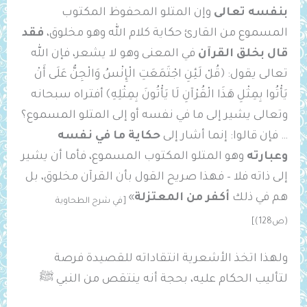
بنفسه تعالى
وإن المتلو المحفوظ المكتوب
المسموع من القارئ حكاية كلام الله وهو مخلوق،
فقد
قال بخلق القرآن
في المعنى وهو لا يشعر، فإن الله
تعالى يقول: ﴿قُلْ لَئِنِ اجْتَمَعَتِ الْإِنْسُ وَالْجِنُّ عَلَى أَنْ
يَأْتُوا بِمِثْلِ هَذَا الْقُرْآنِ لَا يَأْتُونَ بِمِثْلِهِ﴾ أفتراه سبحانه
وتعالى يشير إلى ما في نفسه أو إلى المتلو المسموع؟
… فإن قالوا: إنما أشار إلى
حكاية ما في نفسه
وعبارته
وهو المتلو المكتوب المسموع، فأما أن يشير
إلى ذاته فلا – فهذا صريح القول بأن القرآن مخلوق، بل
هم في ذلك
‌أكفر ‌من ‌المعتزلة
»
[في شرح الطحاوية
(ص128)]
ولهذا اتخذ الأشعرية انتقاداته للقصيدة فرصة
لتأليب الحكام عليه، بحجة أنه ينتقص من النبي ﷺ