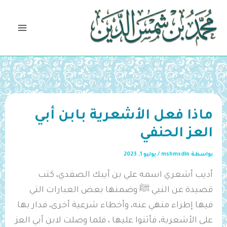
خطي
لى
لمحتوى
ماذا فعل الأشعرية بابن أبي
العز الحنفي
بواسطة
mshmsdin
/
يوليو 1, 2023
أديب أشعري اسمه علي بن ‌أيبك الصفدي، كتب
قصيدة عن النبي ﷺ وضمنها بعض العبارات التي
فيها إطراء منهي عنه، وأخطاء شرعية أخرى، فدار بها
على الأشعرية، فأثنوا عليها ، فلما وصلت لابن أبي العز