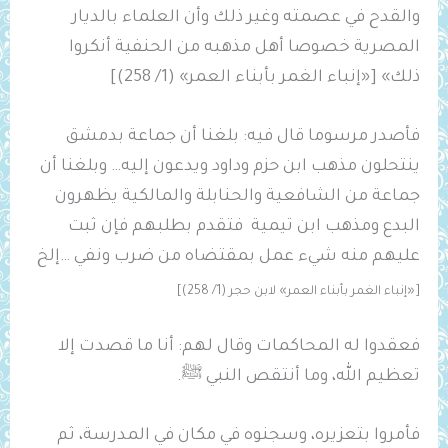
والقدح في عصمته وغير ذلك وأن العلماء بالديار
المصرية خصوصا أهل مذهبه من الحنفية أنكروا
ذلك» [«إنباء الغمر بأبناء العمر» (1/ 258)]
فأصدر مرسوما قال فيه: بلغنا أن جماعة بدمشق
ينتحلون مذهب ابن حزم وداود ويدعون إليه… وبلغنا أن
جماعة من الشافعية والحنابلة والمالكية يظهرون
البدع ومذهب ابن تيمية
فتقدم بطلبهم فإن ثبت
عليهم منه شيء عمل بمقتضاه من ضرب ونفي …إلخ
[«إنباء الغمر بأبناء العمر» لابن حجر (1/ 258)]
فعقدوا له المحاكمات وقال لهم: أنا ما قصدت إلا
تعظيم الله، وما أنتقص النبي ﷺ.
فأمروا بتعزيره، وسجنوه في مكان في المدرسة، ثم