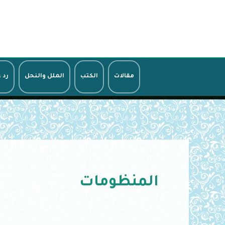
خطي
لى
لمحتوى
مقالات
الكتب
الملل والنحل
رد 
المنظومات