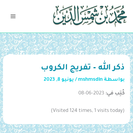
خطي
لى
لمحتوى
ذكر الله – تفريج الكروب
بواسطة
mshmsdin
/
يونيو 8, 2023
كُتِب في:
2023-06-08
(Visited 124 times, 1 visits today)