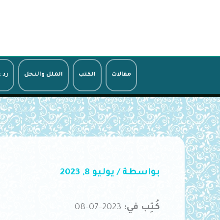
خطي
لى
لمحتوى
مقالات
الكتب
الملل والنحل
رد 
بواسطة
/
يوليو 8, 2023
كُتِب في:
2023-07-08