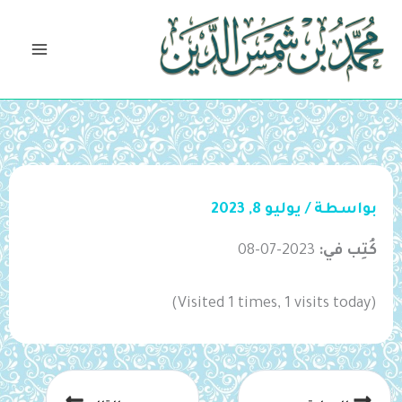
خطي
لى
لمحتوى
بواسطة
/
يوليو 8, 2023
كُتِب في:
2023-07-08
(Visited 1 times, 1 visits today)