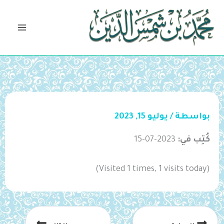
خطي
لى
لمحتوى
بواسطة
/
يوليو 15, 2023
كُتِب في:
2023-07-15
(Visited 1 times, 1 visits today)