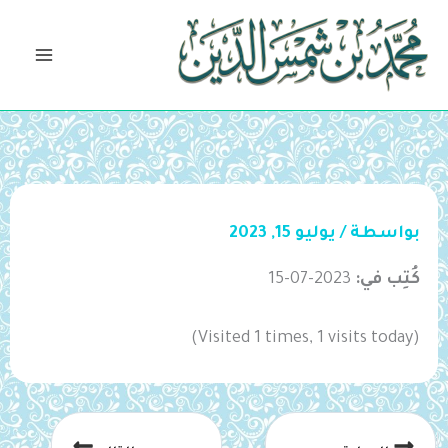
خطي
لى
لمحتوى
بواسطة
/
يوليو 15, 2023
كُتِب في:
2023-07-15
(Visited 1 times, 1 visits today)