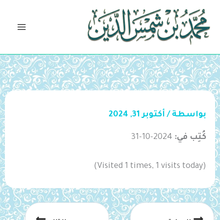
خطي
لى
لمحتوى
بواسطة
/
أكتوبر 31, 2024
كُتِب في:
2024-10-31
(Visited 1 times, 1 visits today)