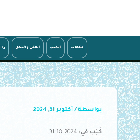
خطي
لى
لمحتوى
مقالات
الكتب
الملل والنحل
رد 
بواسطة
/
أكتوبر 31, 2024
كُتِب في:
2024-10-31