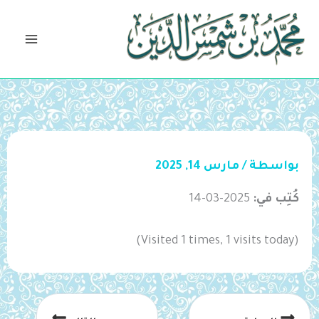
خطي
لى
لمحتوى
بواسطة
/
مارس 14, 2025
كُتِب في:
2025-03-14
(Visited 1 times, 1 visits today)