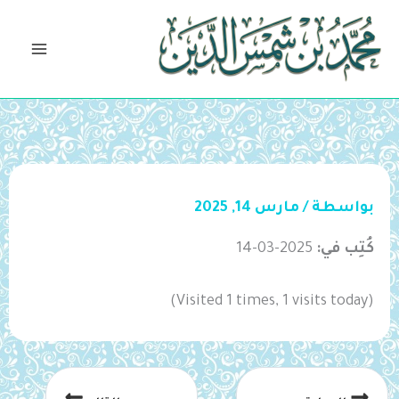
خطي
لى
لمحتوى
بواسطة
/
مارس 14, 2025
كُتِب في:
2025-03-14
(Visited 1 times, 1 visits today)