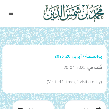
خطي
لى
لمحتوى
بواسطة
/
أبريل 20, 2025
كُتِب في:
2025-04-20
(Visited 1 times, 1 visits today)