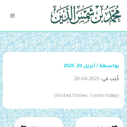
خطي
لى
لمحتوى
بواسطة
/
أبريل 20, 2025
كُتِب في:
2025-04-20
(Visited 1 times, 1 visits today)