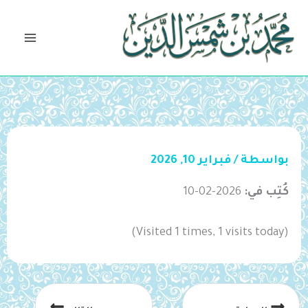
خطي
لى
لمحتوى
بواسطة
/
فبراير 10, 2026
كُتِب في:
2026-02-10
(Visited 1 times, 1 visits today)