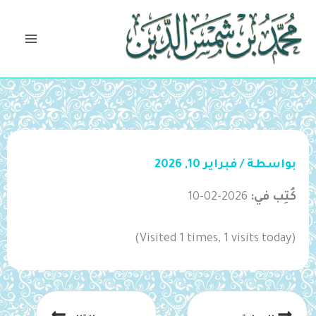
خطي
لى
لمحتوى
بواسطة
/
فبراير 10, 2026
كُتِب في:
2026-02-10
(Visited 1 times, 1 visits today)