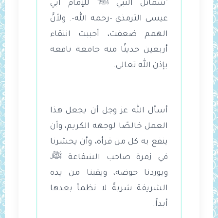
"شمائل النبي ﷺ" للإمام أبي
عيسى الترمذي -رحمه الله-. ولأنَّ
الهمم ضعفت، أحببت انتقاء
أربعين حديثًا منه جامعة نافعة
بإذن الله تعالى.
أسأل الله عز وجل أن يجعل هذا
العمل خالصًا لوجهه الكريم، وأن
ينفع به كل من قرأه، وأن يحشرنا
في زمرة صاحب الشفاعة ﷺ،
ويوردنا حوضه، ويقينا من يده
الشريفة شربةً لا نظمأ بعدها
أبداً.