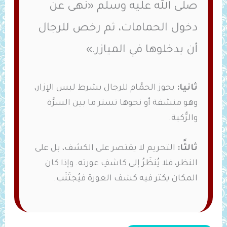
صلى الله عليه وسلم «‌نهى ‌عن
‌دخول ‌الحمامات، ثم رخص للرجال
أن يدخلوها في الميازر.»
ثانيا:
يجوز الحمَّام للرجال بشرط لبس الإزار،
وهو منشفة أو نحوها تستر ما بين السرَّة
والرُّكبة.
ثالثًا:
التحريم لا يقتصر على الكشف، بل على
النظر، فلا يُنظَرُ إلى كاشفِ عورته. وإذا كان
المكان يكثر فيه كشف العورة فيُجتَنَب.