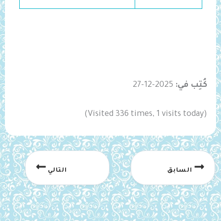
كُتِب في:
2025-12-27
(Visited 336 times, 1 visits today)
السابق
التالي