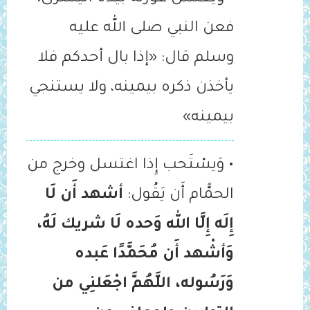
فعن النبي صلى الله عليه
وسلم قال: «إذا بال أحدكم فلا
يأخذن ‌ذكره ‌بيمينه، ولا يستنجي
بيمينه»
• وَيسْتَحب إِذا اغتسل وخرج من
الحمًّام أَن يَقُول:
أشهد أَن لَا
إِلَه إِلَّا الله وَحده لَا شريك لَهُ،
وَأشْهد أَن مُحَمَّدًا عَبده
وَرَسُوله، اللَّهُمَّ اجْعَلنِي من