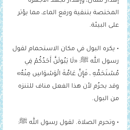
إهدار للمال، وإهدار لجهد الأجهزة
المختصة بتنقية ورفع الماء، مما يؤثر
على البيئة.
• يكره البول في مكان الاستحمام لقول
رسول الله ﷺ: «لَا يَبُولَنَّ أَحَدُكُمْ فِي
مُسْتَحَمِّهِ ، فَإِنَّ عَامَّةَ الْوَسْوَاسِ مِنْهُ»
وقد يحرُم لأن هذا الفعل مناف للتنزه
من البول.
• وتحرم الصلاة. لقول رسول الله ﷺ: