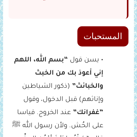
المستحبات
• يسن قول
“بسم الله، اللهم
إني أعوذ بك من الخبث
والخبائث”
(ذكور الشياطين
وإناثهم) قبل الدخول، وقول
“غفرانك”
عند الخروج. قياسا
على الحُش. ولأن رسول الله ﷺ