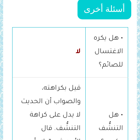
أسئلة أخرى
• هل يكره
الاغتسال
لا
للصائم؟
قيل بكراهته،
والصواب أن الحديث
• هل
لا يدل على كراهة
التنشُّف
التنشُّف. قال