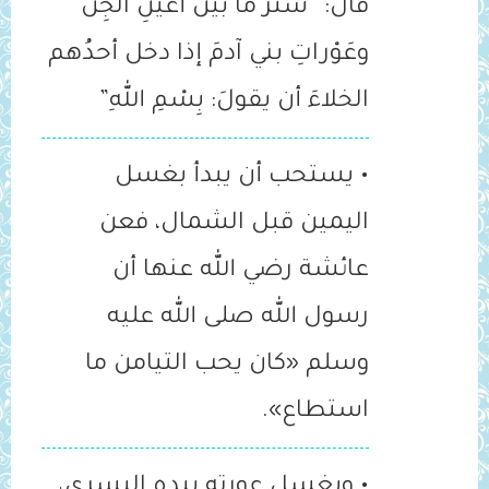
قال: “‌سَتْرُ ‌ما ‌بَيْنَ ‌أعْيُنِ ‌الجِنِّ
وعَوْراتِ بني آدمَ إذا دخل أحدُهم
الخلاءَ أن يقولَ: بِسْمِ اللهِ”
• يستحب أن يبدأ بغسل
اليمين قبل الشمال، فعن
عائشة رضي الله عنها أن
رسول الله صلى الله عليه
وسلم «كان يحب ‌التيامن ما
استطاع».
• ويغسل عورته بيده اليسرى،