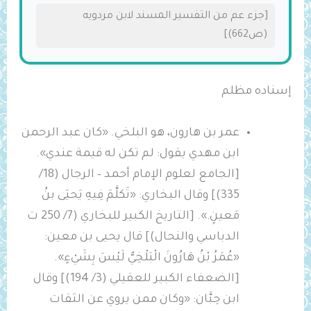
[جزء عم من التفسير المسند لابن مردويه
(ص662)]
إسناده مظلم
عمر بن هارون، هو البلخي. «كان عبد الرحمن
ابن مهدي يقول: لم تكن له قيمة عندي».
[الجامع لعلوم الإمام أحمد – الرجال (18/
335)] وقال البخاري: «تَكلَّمَ فِيهِ يَحيَى بنُ
مَعينٍ.». [التاريخ الكبير للبخاري (7/ 250 ت
الدباسي والنحال)] قال يحيى بن معين:
«‌عُمَرُ ‌بْنُ ‌هَارُونَ الْبَلْخِيُّ لَيْسَ بِشَيْءٍ».
[الضعفاء الكبير للعقيلي (3/ 194)] وقال
ابن حِبَّان: «وكان ممن يروي عن الثقات