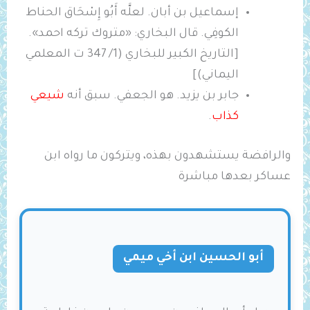
إسماعيل بن أبان. لعلَّه أَبُو إِسْحَاق الحناط
الكوفِي. قال البخاري: «متروك تركه احمد».
[التاريخ الكبير للبخاري (1/ 347 ت المعلمي
اليماني)]
جابر بن يزيد. هو الجعفي. سبق أنه
شيعي
كذاب
.
والرافضة يستشهدون بهذه، ويتركون ما رواه ابن
عساكر بعدها مباشرة
أبو الحسين ابن أخي ميمي