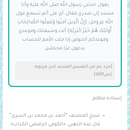
يقول: حدثني رسول الله صلى الله عليه وأنا
مسند إلى صدري فقال: أي علي ألم تسمع قول
الله عز وجل: {إِنَّ الَّذِينَ آمَنُوا وَعَمِلُوا الصَّالِحَاتِ
أُولَئِكَ هُمْ ‌خَيْرُ ‌الْبَرِيَّةِ} أنت ‌وشيعتك وموعدي
وموعدكم الحوض إذا جثت الأمم للحساب
يدعون غرًا محجلين
[جزء عم من التفسير المسند لابن مردويه
(ص661)]
إسناده مظلم
شيخ المصنف “أحمد بن محمد بن السري”
قال عنه الذهبي: «الكوفي الرافضي الكذاب».