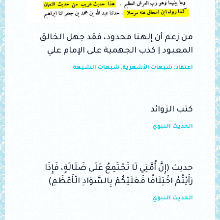
من زعم أن إلهنا محدود، فقد جهل الخالق
المعبود | كذب الجهمية على الإمام علي
اعتقاد
,
شبهات الأشعرية
,
شبهات الشيعة
كتب الزوائد
الحديث النبوي
حديث (إِنَّ أُمَّتِي لَا تَجْتَمِعُ عَلَى ضَلَالَةٍ، فَإِذَا
رَأَيْتُمُ اخْتِلَافًا فَعَلَيْكُمْ بِالسَّوَادِ الْأَعْظَمِ)
الحديث النبوي