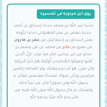
روى ابن مردويه في تفسيره
حدثنا عبد الله بن محمد حدثنا إسحاق بن أحمد
حدثنا حفص بن عمر المهرقاني حدثنا حيَّويه
يعني إسحاق بن إسماعيل عن
عمر بن هارون
عن عمرو عن
جابر
عن محمد بن علي وتميم بن
حذلم عن ابن عباس: قال لما نزلت: {إِنَّ الَّذِينَ
آمَنُوا وَعَمِلُوا الصَّالِحَاتِ أُولَئِكَ هُمْ ‌خَيْرُ ‌الْبَرِيَّةِ}
قال لعلي: هو أنت ‌وشيعتك يوم القيامة راضين
مرضيين ويأتي عدوك غضبانًا مفحمين فقال: يا
رسول الله ومن عدوي؟ قال: من تبرأ منك
ولعنتك ثم قال رسول الله صلى الله عليه: من
قال رحم الله عليًا يرحمه الله.