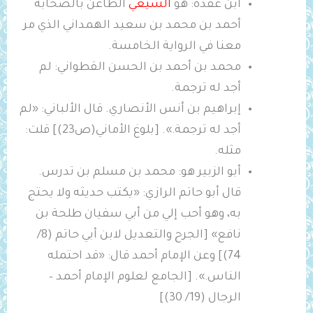
ابن عقدة: هو
الشيعي
الطاعن بالصحابة
أحمد بن محمد بن سعيد الهمداني الذي مر
معنا في الرواية الخامسة.
محمد بن أحمد بن الحسن القطواني: لم
أجد له ترجمة.
إبراهيم بن أنس الأنصاري. قال الألباني: «لم
أجد له ترجمة.». [بلوغ الأماني(ص23)] قلت:
مثله.
أبو الزبير هو: محمد بن مسلم بن تدرس.
قال أبو حاتم الرازي: «يكتب حديثه ولا يحتج
به، وهو أحب إلي من أبي سفيان طلحة بن
نافع» [الجرح والتعديل لابن أبي حاتم (8/
74)] وعن الإمام أحمد قال: «‌قد ‌احتمله
‌الناس.». [الجامع لعلوم الإمام أحمد –
الرجال (19/ 30)]