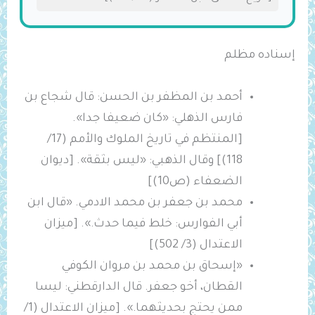
إسناده مظلم
أحمد بن المظفر بن الحسن: قال شجاع بن
فارس الذهلي: «كان ضعيفا جدا».
[المنتظم في تاريخ الملوك والأمم (17/
118)] وقال الذهبي: «ليس بثقة». [ديوان
الضعفاء (ص10)]
محمد بن جعفر بن محمد الادمي. «قال ابن
أبي الفوارس: خلط فيما حدث.». [ميزان
الاعتدال (3/ 502)]
«‌إسحاق ‌بن ‌محمد بن مروان ‌الكوفي
القطان، أخو جعفر. قال الدارقطني: ليسا
ممن يحتج بحديثهما.». [ميزان الاعتدال (1/