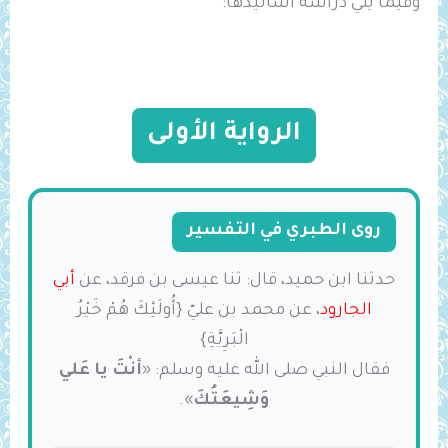
وفيما يلي دراسة أسانيدها:
الرواية الأولى
روى الطبري في التفسير
حدثنا ابن حميد، قال: ثنا عيسى بن فرقد، عن
أبي
الجارود
، عن محمد بن عليّ {أُولَئِكَ هُمْ ‌خَيْرُ
‌الْبَرِيَّةِ}
فقال النبي صلى الله عليه وسلم: «
أنْتَ يا عَلي
‌وَشِيعَتُكَ
».