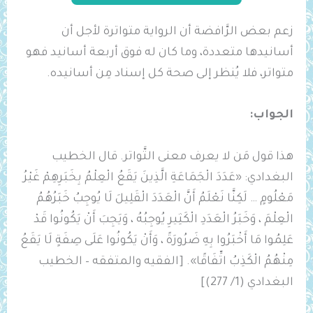
زعم بعض الرَّافضة أن الرواية متواترة لأجل أن
أسانيدها متعددة، وما كان له فوق أربعة أسانيد فهو
متواتر، فلا يُنظر إلى صحة كل إسناد مِن أسانيده.
الجواب:
هذا قول مَن لا يعرف معنى التَّواتر. قال الخطيب
البغدادي: «عَدَدَ الْجَمَاعَةِ الَّذِينَ يَقَعُ الْعِلْمُ بِخَبَرِهِمْ غَيْرُ
مَعْلُومٍ … لَكِنَّا نَعْلَمُ أَنَّ الْعَدَدَ الْقَلِيلَ لَا يُوجِبُ خَبَرُهُمُ
الْعِلْمَ ، وَخَبَرُ الْعَدَدِ الْكَثِيرِ يُوجِبُهُ ، وَيَجِبَ أَنْ يَكُونُوا قَدْ
عَلِمُوا مَا أَخْبَرُوا بِهِ ضَرُورَةً ، وَأَنْ يَكُونُوا عَلَى صِفَةٍ لَا يَقَعُ
مِنْهُمُ ‌الْكَذِبُ اتِّفَاقًا». [الفقيه والمتفقه – الخطيب
البغدادي (1/ 277)]