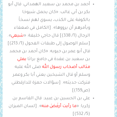
أحمد بن محمد بن سعيد الهمداني: قال أبو
بكر بن أبي غالب: «كان يحمل شيوخا
بالكوفة على الكذب، يسوي لهم نسخاً
ويأمرهم أن يرووها». [الكامل في ضعفاء
الرجال (1/ 338)] قال حاجي خليفة: «
شيعي
».
[سلم الوصول إلى طبقات الفحول (1/ 213)]
قال أبو عمر بن حيويه: «كان أحمد بن محمد
بن سعيد بن ‌عقدة ‌في ‌جامع ‌براثا ‌
يملي
مثالب أصحاب رسول الله
صلى الله عليه
وسلم أو قال الشيخين يعني أبا بكر وعمر
فتركت حديثه». [سؤالات حمزة للدارقطني
(ص159)]
علي بن الحسين بن عبيد: قال القاسم بن
زكريا: «
ما رأيت أرفَضَ منه
». [لسان الميزان
(5/ 532)]