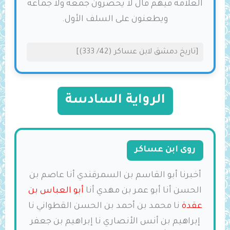
العلامة فيهم قال لا يحضرون جمعة ولا جماعة
ويطعنون على السلف الأول.
[تاريخ دمشق لابن عساكر (42/ 333)]
الرواية السادسة
روى ابن عساكر
أخبرنا أبو القاسم بن السمرقندي أنا عاصم بن
الحسن أنا أبو عمر بن مهدي أنا
أبو العباس بن
عقدة
نا محمد بن أحمد بن الحسن القطواني نا
إبراهيم بن أنس الأنصاري نا إبراهيم بن جعفر