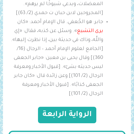
المعضلات، ويدعي شيوخًا لم يرهم».
[المجروحين لابن حبان ت حمدي (2/ 63)]
جابر: هو الجُعفي. قال الإمام أحمد: «كان
يرى التشيع
». وسئل عن كذبه، فقال: «إي
واللَّه، وذاك في حديثة بين، إذا نظرت إليها».
[الجامع لعلوم الإمام أحمد – الرجال (16/
360)] وقال يحيى بن معين: ‌«جابر ‌الجعفى
ليس حديثه بشئ». [قبول الأخبار ومعرفة
الرجال (2/ 101)] وعن زائدة قال: «كان ‌جابر
‌الجعفى كذابًا». [قبول الأخبار ومعرفة
الرجال (2/ 101)]
الرواية الرابعة