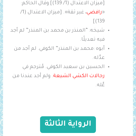
[ميزان الاعتدال (1/ 139)] وقال الحاكم:
«
رافضي
، غير ثقة». [ميزان الاعتدال (1/
139)]
شيخه: “المنذر بن محمد بن المنذر” لم أجد
فيه تعديلًا.
أبوه :محمد بن المنذر” الكوفي. لم أجد من
عدَّله.
الحسين بن سعيد الكوفي. مُترجم في
رجالات الكشي الشيعة
. ولم أجد عندنا من
عَّله.
الرواية الثالثة