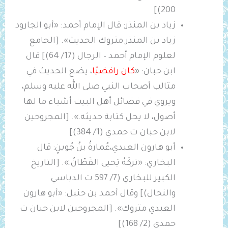
200)]
زياد بن المنذر: قال الإمام أحمد: «أبو الجارود
‌زياد ‌بن ‌المنذر متروك الحديث». [الجامع
لعلوم الإمام أحمد – الرجال (17/ 64)] قال
ابن حبان: «
كان رافضيًا
، يضع الحديث في
مثالب أصحاب النبي صلى الله عليه وسلم،
ويروي في فضائل أهل البيت أشياء ما لها
أصول، لا يحل كتابة حديثه.». [المجروحين
لابن حبان ت حمدي (1/ 384)]
أبو هارون العبدي،عُمارةُ بنُ جُوينٍ: قال
البخاري: «تركَهُ يَحيى القَطّانُ.». [التاريخ
الكبير للبخاري (7/ 597 ت الدباسي
والنحال)] وقال أحمد بن حنبل: ‌«أبو ‌هارون
‌العبدي متروك». [المجروحين لابن حبان ت
حمدي (2/ 168)]