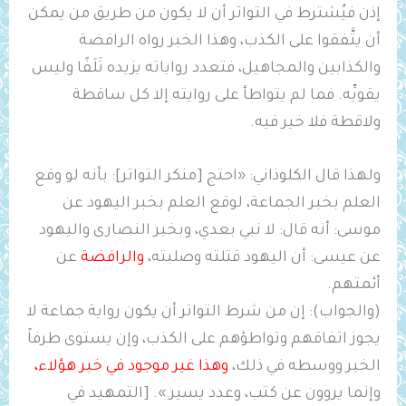
إذن فيُشترط في التواتر أن لا يكون من طريق من يمكن
أن يتَّفقوا على الكذب، وهذا الخبر رواه الرافضة
والكذابين والمجاهيل، فتعدد رواياته يزيده تَلَفًا وليس
يقويِّه. فما لم يتواطأ على روايته إلا كل ساقطة
ولاقطة فلا خير فيه.
ولهذا قال الكلوذاني: «احتج [منكر التواتر]: بأنه لو وقع
العلم بخبر الجماعة، لوقع العلم بخبر اليهود عن
موسى: أنه قال: لا نبي بعدي، وبخبر النصارى واليهود
عن عيسى: أن اليهود قتلته وصلبته،
والرافضة
عن
أئمتهم.
(والجواب): إن من شرط التواتر أن يكون رواية جماعة لا
يجوز اتفاقهم وتواطؤهم على الكذب، وإن يستوى طرفاً
الخبر ووسطه في ذلك،
وهذا غير موجود في خبر هؤلاء،
وإنما يروون عن كتب، وعدد يسير.». [التمهيد في