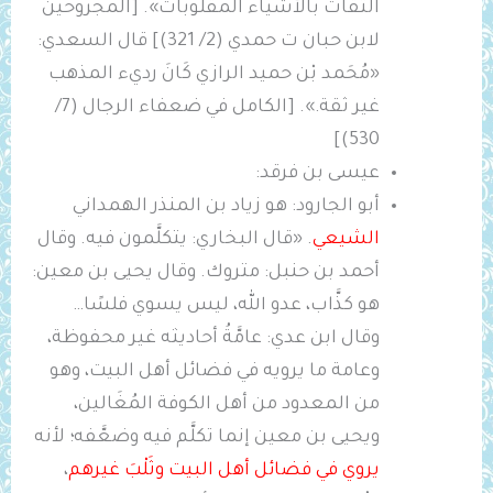
الثقات بالأشياء المقلوبات». [المجروحين
لابن حبان ت حمدي (2/ 321)] قال السعدي:
«مُحَمد بْن حميد الرازي كَانَ رديء المذهب
غير ثقة.». [الكامل في ضعفاء الرجال (7/
530)]
عيسى بن فرقد:
أبو الجارود: هو زياد بن المنذر الهمداني
الشيعي
. «قال البخاري: يتكلَّمون فيه. وقال
أحمد بن حنبل: متروك. وقال يحيى بن معين:
هو كذَّاب، عدو الله، ليس يسوي فلسًا…
وقال ابن عدي: عامَّةُ أحاديثه غير محفوظة،
وعامة ما يرويه في فضائل أهل البيت، وهو
من المعدود من أهل الكوفة المُغَالين،
ويحيى بن معين إنما تكلَّم فيه وضعَّفه؛ لأنه
يروي في فضائل أهل البيت وثَلْبَ غيرهم
،