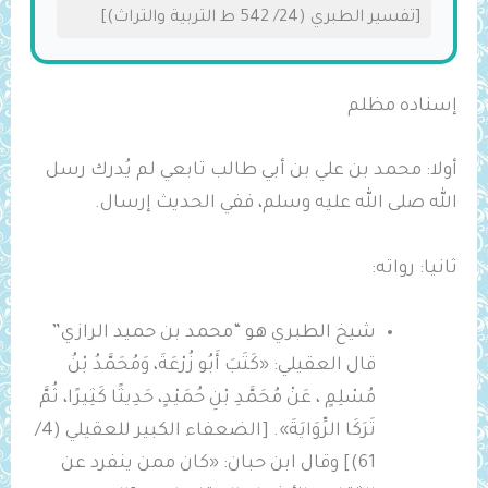
[تفسير الطبري (24/ 542 ط التربية والتراث)]
إسناده مظلم
أولا: محمد بن علي بن أبي طالب تابعي لم يُدرك رسل
الله صلى الله عليه وسلم، ففي الحديث إرسال.
ثانيا: رواته:
شيخ الطبري هو “محمد ‌بن ‌حميد الرازي”
قال العقيلي: «كَتَبَ أَبُو زُرْعَةَ، وَمُحَمَّدُ بْنُ
مُسْلِمٍ ، عَنْ ‌مُحَمَّدِ ‌بْنِ ‌حُمَيْدٍ، حَدِيثًا كَثِيرًا، ثُمَّ
تَرَكَا الرِّوَايَةَ». [الضعفاء الكبير للعقيلي (4/
61)] وقال ابن حبان: «كان ممن ينفرد عن