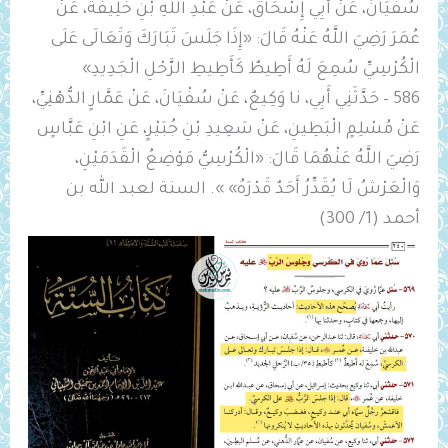
سُفْيَانَ، عَنْ أَبِي إِسْحَاقَ، عَنْ عَبْدِ اللَّهِ بْنِ خَلِيفَةَ، عَنْ
عُمَرَ رَضِيَ اللَّهُ عَنْهُ قَالَ: «إِذَا جَلَسَ تَبَارَكَ وَتَعَالَى عَلَى
الْكُرْسِيِّ سُمِعَ لَهُ أَطِيطٌ كَأَطِيطِ الرَّحْلِ الْجَدِيدِ»
586 – حَدَّثَنِي أَبِي، نا وَكِيعٌ، عَنْ سُفْيَانَ، عَنْ عَمَّارٍ الدُّهْنِيِّ،
عَنْ مُسْلِمٍ الْبَطِينِ، عَنْ سَعِيدِ بْنِ جُبَيْرٍ، عَنِ ابْنِ عَبَّاسٍ
رَضِيَ اللَّهُ عَنْهُمَا قَالَ: «الْكُرْسِيُّ مَوْضِعُ الْقَدَمَيْنِ،
وَالْعَرْشُ لَا يُقَدِّرُ أَحَدٌ قَدْرَهُ» ». السنة لعبد الله بن
أحمد (1/ 300)