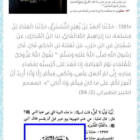
«1381 – حَدَّثَنَا أَحْمَدُ بْنُ زُهَيْرٍ التُّسْتَرِيُّ، حَدَّثَنَا الْعَلَاءُ بْنُ
مَسْلَمَةَ، ثنا إِبْرَاهِيمُ الطَّالْقَانِيُّ، ثنا ابْنُ الْمُبَارَكِ، عَنْ
سُفْيَانَ عَنِ ابْنِ حَرْبٍ، عَنْ ثَعْلَبَةَ بْنِ الْحَكَمِ، قَالَ: قَالَ
رَسُولُ اللهِ صَلَّى اللهُ عَلَيْهِ وَسَلَّمَ: ” يَقُولُ اللهُ عَزَّ وَجَلَّ
لِلْعُلَمَاءِ يَوْمَ الْقِيَامَةِ، ‌إِذَا ‌قَعَدَ ‌عَلَى ‌كُرْسِيِّهِ ‌لِقَضَاءِ
‌عِبَادِهِ: إِنِّي لَمْ أَجْعَلْ عِلْمِي، وحُكْمِي فِيكُمْ، إِلَّا وَأَنَا أُرِيدُ أَنْ
أَغْفِرَ لَكُمْ، عَلَى مَا كَانَ فِيكُمْ، وَلَا أُبَالِي “». المعجم
الكبير للطبراني (2/ 84)