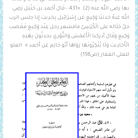
بها رضي الله عنه (2). «431 – قَالَ أَحْمد بن حَنْبَل رَضِي
الله عَنهُ حَدثنَا وَكِيع عَن إِسْرَائِيل بِحَدِيث إِذا ‌جلس ‌الرب
جلّ جَلَاله على الْكُرْسِيّ فاقشعر رجل عِنْد وَكِيع فَغَضب
وَكِيع وَقَالَ أدركنا الْأَعْمَش وَالثَّوْري يحدثُونَ بِهَذِهِ
الْأَحَادِيث وَلَا يُنْكِرُونَهَا رَوَاهَا أَبُو حَاتِم عَن أَحْمد ». العلو
للعلي الغفار (ص158)