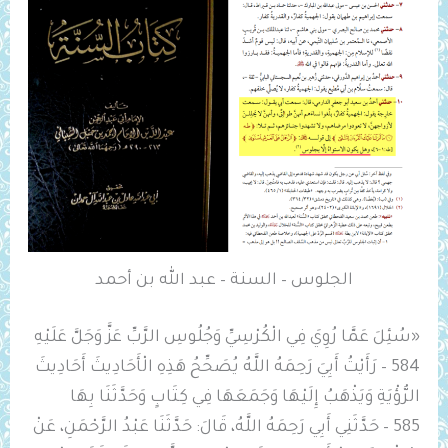
الجلوس – السنة – عبد الله بن أحمد
«سُئِلَ عَمَّا رُوِيَ فِي الْكُرْسِيِّ وَجُلُوسِ الرَّبِّ عَزَّ وَجَلَّ عَلَيْهِ
584 – رَأَيْتُ أَبِيَ رَحِمَهُ اللَّهُ ‌يُصَحِّحُ هَذِهِ الْأَحَادِيثَ أَحَادِيثَ
الرُّؤْيَةِ وَيَذْهَبُ إِلَيْهَا وَجَمَعَهَا فِي كِتَابٍ وَحَدَّثَنَا بِهَا
585 – حَدَّثَنِي أَبِي رَحِمَهُ اللَّهُ، قَالَ: حَدَّثَنَا عَبْدُ الرَّحْمَنِ، عَنْ