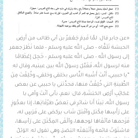
«عن جابر قال: لمَّا قَدِمَ جَعْفرُ بن أبي طَالب من أَرضِ
الحبشة تَلَقَّاه – صلى الله عليه وسلم – فلما نَظَرَ جعفر
إلى رسول الله – صلى الله عليه وسلم – خَجِلَ إعْظَامًا
منه لرسول الله، فَقَبَّلَ رسولُ الله بين عينيه، وقال له:
“يا حبيبي، أَنْتَ أَشْبه النَّاس بخلقي وخلقي، وخُلِقْتَ مِنَ
الطِّينةِ التي خُلِقْتُ منها، فحدِّثني يا حبيبي عن بعض
عَجَائِبِ أَرْضِ الحَبَشَةِ، قال: نعم، بأبي أنْتَ وأمي يا
رسول الله، بَينَا أَنا سَائرِ في بَعضُ طرُقَاتِها، إذا بعجُوزٍ
على رَأْسِها مِكْتل وأقْبَلَ شَاب يركض على فَرَسٍ له،
فَزَحمها فألْقَاهَا لوجهها، وألْقَى المِكْتَلَ على رَأسِهَا،
فاسْتَوَتْ قائمة وأَتْبَعَتْه البَصَرَ، وهي تقول له: الوَيْلُ