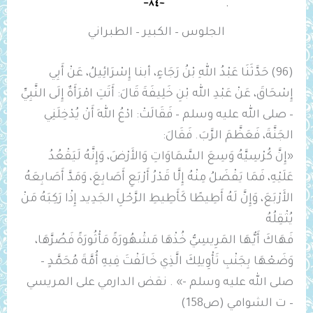
الجلوس – الكبير – الطبراني
(96) حَدَّثَنَا عَبْدُ اللهِ بْنُ رَجَاءٍ، أبنا إِسْرَائِيلُ، عَنْ أَبِي
إِسْحَاقَ، عَنْ عَبْدِ الله بْنِ خَلِيفَةَ قَالَ: أَتَتِ امْرَأَةٌ إِلَى النَّبِيِّ
– صلى الله عليه وسلم – فَقَالَتْ: ادْعُ اللهَ أَنْ يُدْخِلَنِي
الجَنَّةَ، فَعَظَّمَ الرَّبَ. فَقَالَ:
«إِنَّ كُرْسِيَّهُ وَسِعَ السَّمَاوَاتِ وَالأَرْضَ، وَإِنَّهُ لَيَقْعُدُ
عَلَيْهِ، فَمَا يَفْضَلُ مِنْهُ إِلَّا قَدْرُ أَرْبَعِ أَصَابِعَ، وَمَدَّ أَصَابِعَهُ
الأَرْبَعَ، وَإِنَّ لَهُ أَطِيطًا كَأَطِيطِ الرَّحْلِ الجَدِيد إِذْا رَكِبَهُ مَنْ
يُثْقِلُهُ
فَهَاكَ أَيُّهَا المَرِيسِيُّ خُذْهَا مَشْهُورَةً مَأْثُورَةً فَصُرَّهَا،
وَضَعْهَا بِجَنْبِ تَأْوِيلِكَ الَّذِي خَالَفْتَ فِيهِ أُمَّةَ مُحَمَّدٍ –
صلى الله عليه وسلم -» . نقض الدارمي على المريسي
– ت الشوامي (ص158)