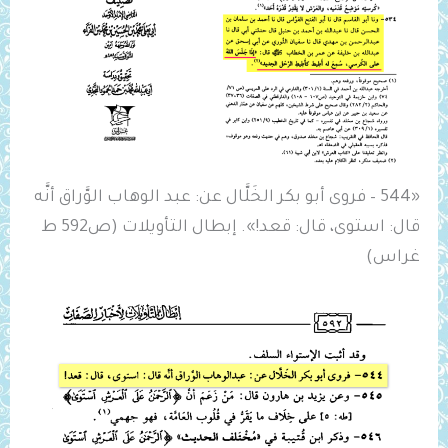
«544 – فروى أبو بكر الخَلَّال عن: عبد الوهاب ‌الوَّراق أنَّه
قال: ‌استوى، قال: ‌قعد!». إبطال التأويلات (ص592 ط
غراس)