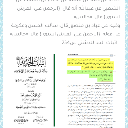
عبادة عن حماد بن سلمه عن عطاء بن السائب عن
الشعبي عن عبدالله أنه قال: {الرحمن على العرش
استوى} قال: «جالس»
وفيه: عن عباد بن منصور قال: سألت الحسن وعكرمة
عن قوله: {الرحمن على العرش استوى} قالا: «جالس»
. اثبات الحد للدشتي ص234