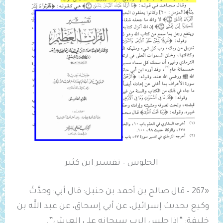
الجلوس – تفسير ابن كثير
«267 – قال صالح بن أحمد بن حنبل: قال أبي: وحدَّثَ
وكيع بحديث إسرائيل، عن أبي إسحاق، عن عبد اللَّه بن
خليفة: “إذا ‌جلس ‌الرب سبحانه على العرش”.