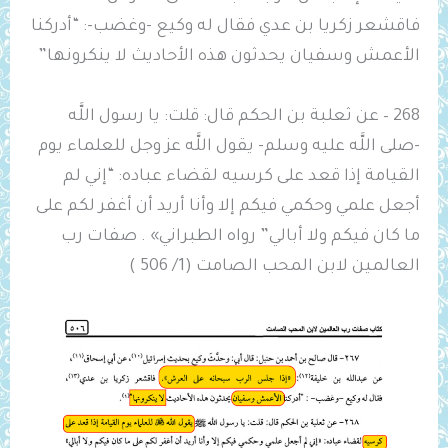
فاقشعر زكريا بن عدي فقال له وكيع -وغضب-: “أدركنا
الأعمش وسفيان يحدثون هذه الأحاديث لا ينكرونها”
268 – عن ثعلبة بن الحكم قال: قلت: يا رسول اللَّه
-صلى اللَّه عليه وسلم- يقول اللَّه عز وجل للعلماء يوم
القيامة إذا قعد على كرسيه لقضاء عباده: “إني لم
أجعل علمي وحكمي فيكم إلا وأنا أريد أن أغفر لكم على
ما كان فيكم ولا أبالي” رواه الطبراني» . صفات رب
العالمين لابن المحب الصامت (1/ 506 )