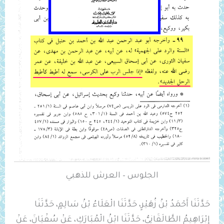
الجلوس – العرش للذهبي
حَدَّثَنَا أَحْمَدُ بْنُ زُهَيْرٍ، حَدَّثَنَا الْعَلَاءُ بْنُ سَالِمٍ، حَدَّثَنَا
إِبْرَاهِيمُ الطَّالَقَانِيُّ، حَدَّثَنَا ابْنُ الْمُبَارَكِ، عَنْ سُفْيَانَ، عَنْ