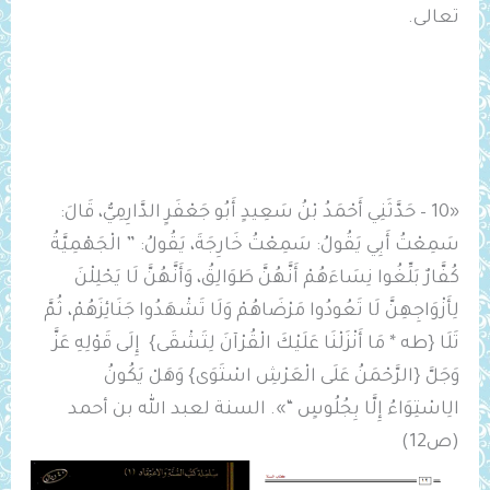
تعالى.
«10 – حَدَّثَنِي أَحْمَدُ بْنُ سَعِيدٍ أَبُو جَعْفَرٍ الدَّارِمِيُّ، قَالَ:
سَمِعْتُ أَبِي يَقُولُ: سَمِعْتُ خَارِجَةَ، يَقُولُ: ” الْجَهْمِيَّةُ
كُفَّارٌ بَلِّغُوا نِسَاءَهُمْ أَنَّهُنَّ طَوَالِقُ، وَأَنَّهُنَّ لَا يَحْلِلْنَ
لِأَزْوَاجِهِنَّ لَا تَعُودُوا مَرْضَاهُمْ وَلَا تَشْهَدُوا جَنَائِزَهُمْ، ثُمَّ
تَلَا {طه * مَا أَنْزَلْنَا عَلَيْكَ الْقُرْآنَ لِتَشْقَى} إِلَى قَوْلِهِ عَزَّ
وَجَلَّ {الرَّحْمَنُ عَلَى الْعَرْشِ اسْتَوَى} وَهَلْ يَكُونُ
‌الِاسْتِوَاءُ ‌إِلَّا ‌بِجُلُوسٍ “». السنة لعبد الله بن أحمد
(ص12)