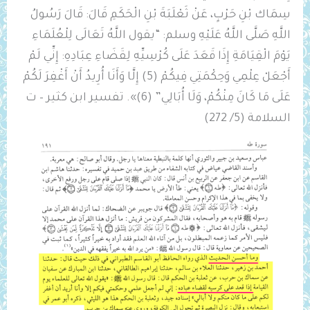
سِمَاك بْنِ حَرْبٍ، عَنْ ثَعْلَبَةَ بْنِ الْحَكَمِ قَالَ: قَالَ رَسُولُ
اللَّهِ صَلَّى اللَّهُ عَلَيْهِ وسلم: “يقول اللَّهُ تَعَالَى لِلْعُلَمَاءِ
يَوْمَ الْقِيَامَةِ ‌إِذَا ‌قَعَدَ ‌عَلَى ‌كُرْسِيِّهِ ‌لِقَضَاءِ ‌عِبَادِهِ: إِنِّي لَمْ
أَجْعَلْ عِلْمِي وَحِكْمَتِي فِيكُمْ (5) إِلَّا وَأَنَا أُرِيدُ أَنْ أَغْفِرَ لَكُمْ
عَلَى مَا كَانَ مِنْكُمْ، وَلَا أُبَالِي” (6)». تفسير ابن كثير – ت
السلامة (5/ 272)