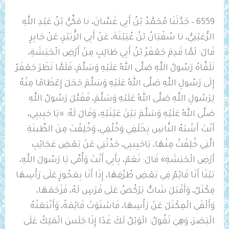
6559 – حَدَّثَنَا مُحَمَّدُ بْنُ أَبِي غَسَّانَ، نا مَكِّيُّ بْنُ عَبْدِ اللَّهِ
الرُّعَيْنِيُّ، نا سُفْيَانُ بْنُ عُيَيْنَةَ، عَنْ أَبِي الزُّبَيْرِ، عَنْ جَابِرٍ
قَالَ: لَمَّا قَدِمَ جَعْفَرُ بْنُ أَبِي طَالِبٍ مِنْ أَرْضِ الْحَبَشَةِ،
تَلَقَّاهُ رَسُولُ اللَّهِ صَلَّى اللهُ عَلَيْهِ وَسَلَّمَ، فَلَمَّا نَظَرَ جَعْفَرٌ
إِلَى رَسُولِ اللَّهِ صَلَّى اللهُ عَلَيْهِ وَسَلَّمَ حَجَلَ إِعْظَامًا مِنْهُ
لِرَسُولِ اللَّهِ صَلَّى اللهُ عَلَيْهِ وَسَلَّمَ، فَقَبَّلَ رَسُولُ اللَّهِ
صَلَّى اللهُ عَلَيْهِ وَسَلَّمَ بَيْنَ عَيْنَيْهِ، وَقَالَ لَهُ: «يَا حَبِيبِي،
أَنْتَ أَشْبَهُ النَّاسِ بِخَلْقِي وَخُلُقِي، وَخُلِقْتَ مِنَ الطِّينَةِ
الَّتِي خُلِقْتُ مِنْهَا، يَاحَبِيبِي، حَدِّثْنِي عَنْ بَعْضِ عَجَائِبِ
أَرْضِ الْحَبَشَةِ» قَالَ: نَعَمْ، بِأَبِي أَنْتَ وَأُمِّي يَا رَسُولَ اللَّهِ،
بَيْنَا أَنَا قَائِمٌ فِي بَعْضِ طُرُقِهَا، إِذَا أَنَا بِعَجُوزٍ عَلَى رَأْسِهَا
مِكْتَلٌ، وَأَقْبَلَ شَابٌّ يَرْكُضُ عَلَى فَرَسٍ لَهُ، فَزَحَمَهَا،
وَأَلْقَى الْمِكْتَلَ عَنْ رَأْسِهَا، فَاسْتَوَتْ قَائِمَةً، وَأَتْبَعَتْهُ
الْبَصَرَ، وَهِيَ تَقُولُ: الْوَيْلُ لَكَ غَدًا إِذَا جَلَسَ ‌الْمَلِكُ ‌عَلَى