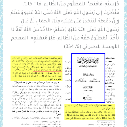
‌كُرْسِيِّهِ، فَاقْتَصَّ لِلْمَظْلُومِ مِنَ الظَّالِمِ. قَالَ جَابِرٌ:
فَنَظَرْتُ إِلَى رَسُولِ اللَّهِ صَلَّى اللَّهُ صَلَّى اللهُ عَلَيْهِ وَسَلَّمَ
وَإِنَّ دُمُوعَهُ لَتَنْحَدِرُ عَلَى عَيْنَيْهِ مِثْلَ الْجِمَارِ، ثُمَّ قَالَ
رَسُولُ اللَّهِ صَلَّى اللهُ عَلَيْهِ وَسَلَّمَ: «لَا قَدَّسَ اللَّهُ أُمَّةً لَا
يَأْخُذً الْمَظْلُومُ حَقَّهُ مِنَ الظَّالِمِ، غَيْرَ مُتَعْتَعٍ». المعجم
الأوسط للطبراني (6/ 334)