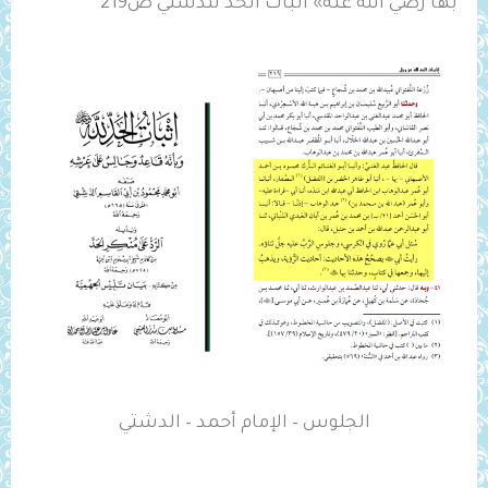
بها رضي الله عنه» اثبات الحد للدشتي ص219
الجلوس – الإمام أحمد – الدشتي