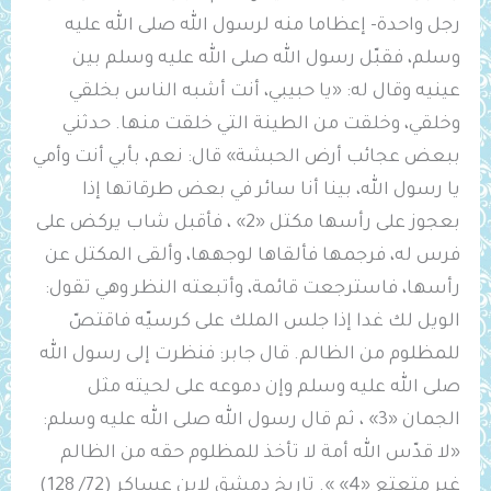
رجل واحدة- إعظاما منه لرسول الله صلى الله عليه
وسلم، فقبّل رسول الله صلى الله عليه وسلم بين
عينيه وقال له: «يا حبيبي، أنت أشبه الناس بخلقي
وخلقي، وخلقت من الطينة التي خلقت منها. حدثني
ببعض عجائب أرض الحبشة» قال: نعم، بأبي أنت وأمي
يا رسول الله، بينا أنا سائر في بعض طرقاتها إذا
بعجوز على رأسها مكتل «2» ، فأقبل شاب يركض على
فرس له، فرجمها فألقاها لوجهها، وألقى المكتل عن
رأسها، فاسترجعت قائمة، وأتبعته النظر وهي تقول:
‌الويل ‌لك غدا إذا ‌جلس ‌الملك على كرسيّه فاقتصّ
للمظلوم من الظالم. قال جابر: فنظرت إلى رسول الله
صلى الله عليه وسلم وإن دموعه على لحيته مثل
الجمان «3» ، ثم قال رسول الله صلى الله عليه وسلم:
«لا قدّس الله أمة لا تأخذ للمظلوم حقه من الظالم
غير متعتع «4» ». تاريخ دمشق لابن عساكر (72/ 128)