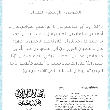
الجلوس – الأوسط – الطبراني
«534 – ونا أبو القاسم قال نا أبو الفتح القوَّاس قال نا
أحمد بن سلمان بن الحسن قال نا عبد الله بن أحمد
بن حنبل قال حدثني أبي قال نا عبد الرحمن بن مهدي
قال نا سفيان الثَّوري عن أبي إسحق عن عبد الله بن
خليفة عن عمر بن الخطاب – رضي الله عنه – قال: “إذَا
‌جَلَسَ اللهُ على الكُرسي، سُمِعَ له ‌أَطِيط ‌كأَطِيطِ الرَّحْل
الجديد”». إبطال التأويلات (ص581 ط غراس)