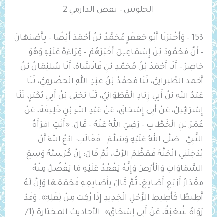
الجلوس – نقض الدارمي 2
153 – وَأَخْبَرَنَا أَبُو جَعْفَرٍ مُحَمَّدُ بْنُ أَحْمَدَ أَيْضًا – بِأَصْبَهَانَ
– أَنَّ مَحْمُودَ بْنَ إِسْمَاعِيلَ أَخْبَرَهُمْ – قِرَاءَةً عَلَيْهِ وَهُوَ
حَاضِرٌ – أَنَا أَحْمَدُ بْنُ مُحَمَّدِ بْنِ فَاذْشَاهْ، أَنَا سُلَيْمَانُ بْنُ
أَحْمَدَ الطَّبَرَانِيُّ، ثَنَا مُحَمَّدُ بْنُ عَبْدِ اللهِ الْحَضْرَمِيُّ، ثَنَا
عَبْدُ اللهِ بْنُ أَبِي زِيَادٍ الْقَطَوَانِيُّ، ثَنَا يَحْيَى بْنُ أَبِي بُكَيْرٍ، ثَنَا
إِسْرَائِيلُ، عَنْ أَبِي إِسْحَاقَ، عَنْ عَبْدِ اللهِ بْنِ خَلِيفَةَ، عَنْ
عُمَرَ بْنِ الْخَطَّابِ – رَضِيَ اللهُ عَنْهُ – قَالَ: «أَتَتِ امْرَأَةٌ
النَّبِيَّ – صَلَّى اللهُ عَلَيْهِ وَسَلَّمَ – فَقَالَتِ: ادْعُ اللهَ أَنْ
يُدْخِلَنِي الْجَنَّةَ فَعَظَّمَ الرَّبَّ، ثُمَّ قَالَ: إِنَّ كُرْسِيَّهُ وَسِعَ
السَّمَاوَاتِ وَالْأَرْضَ وَإِنَّهُ يَقْعُدُ عَلَيْهِ مَا يَفْضُلُ مِنْهُ
مِقْدَارُ أَرْبَعِ أَصَابِعَ، ثُمَّ قَالَ بِأَصَابِعِهِ فَجَمَعَهَا وَإِنَّ لَهُ
أَطِيطًا كَأَطِيطِ الرَّحْلِ الْجَدِيدِ إِذَا رُكِبَ مِنْ ثِقَلِهِ». وَقَدْ
رَوَاهُ شُعْبَةُ، عَنْ أَبِي إِسْحَاقَ». الأحاديث المختارة (1/