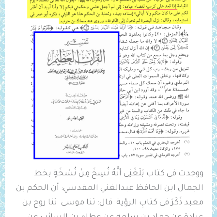
ووجدت في كتاب بَلَغَنِي أنَّهُ نُسِخَ مِنْ نُسْخَةٍ بخط
الجمال ابن الحافظ عبدالغني المقدسي: أن الحكم بن
معبد ذَكَرَ في كتابِ الرؤية قال: ثنا موسى ثنا روح بن