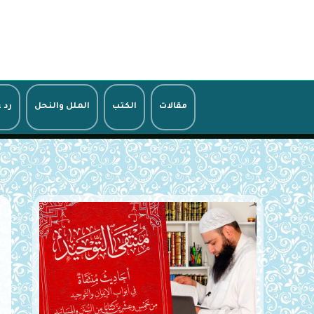
خطي
لى
لمحتوى
مقالات
الكتب
الملل والنحل
رد 