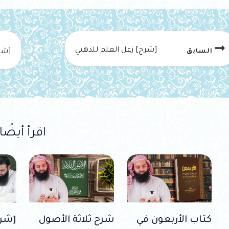
[شرح] زغل العلم للذهبي
السابق
اقرأ أيضًا
كتاب الأربعون في
شرح ثلاثة الأصول
[شرح