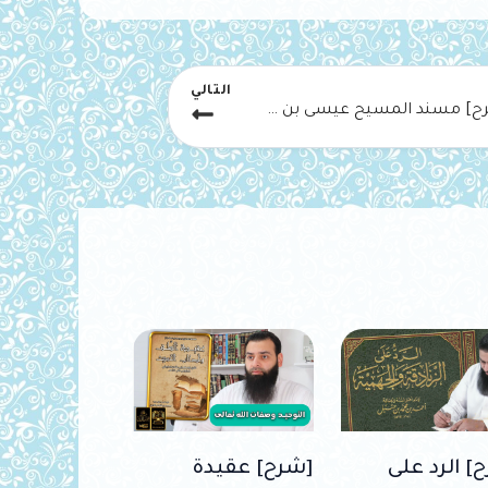
التالي
[شرح] مسند المسيح عيسى بن مريم
] الرد على
[شرح] عقيدة