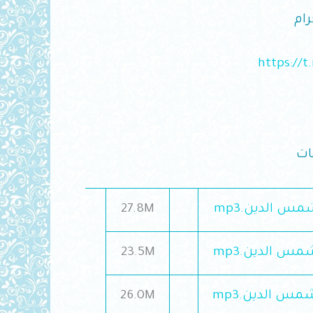
ام
https://
ات
27.8M
23.5M
26.0M