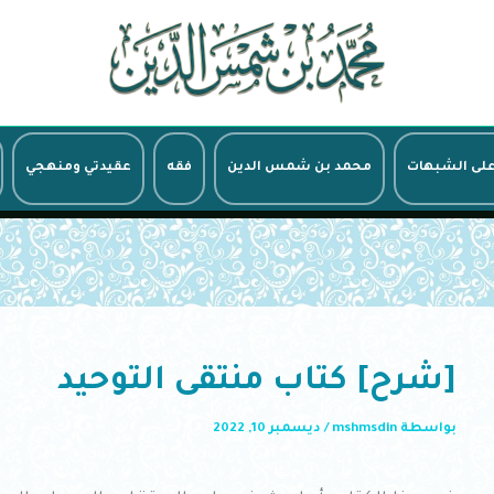
على الشبهات
محمد بن شمس الدين
فقه
عقيدتي ومنهجي
[شرح] كتاب منتقى التوحيد
بواسطة
mshmsdin
/
ديسمبر 10, 2022