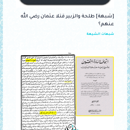
[شبهة] طلحة والزبير قتلا عثمان رضي الله
عنهم؟
شبهات الشيعة