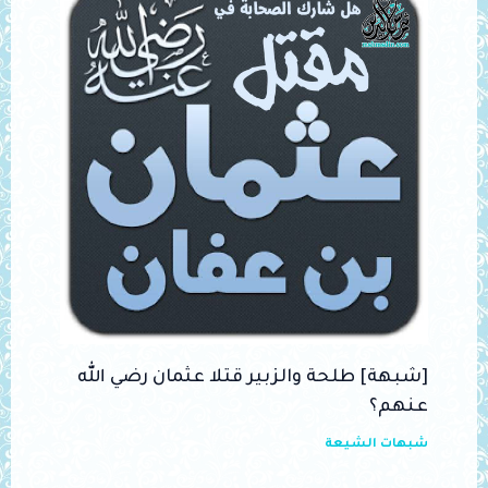
[شبهة] طلحة والزبير قتلا عثمان رضي الله
عنهم؟
شبهات الشيعة