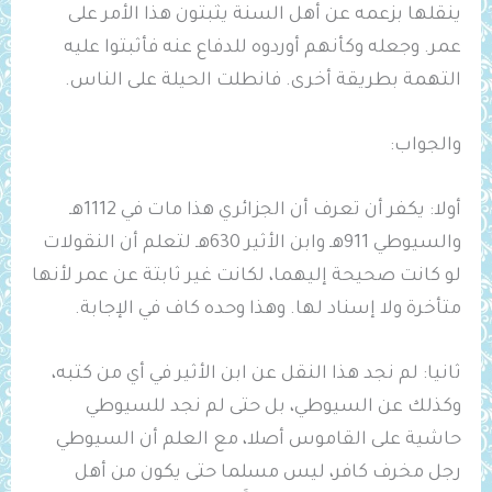
ينقلها بزعمه عن أهل السنة يثبتون هذا الأمر على
عمر. وجعله وكأنهم أوردوه للدفاع عنه فأثبتوا عليه
التهمة بطريقة أخرى. فانطلت الحيلة على الناس.
والجواب:
أولا: يكفر أن تعرف أن الجزائري هذا مات في 1112هـ
والسيوطي 911هـ وابن الأثير 630هـ لتعلم أن النقولات
لو كانت صحيحة إليهما، لكانت غير ثابتة عن عمر لأنها
متأخرة ولا إسناد لها. وهذا وحده كاف في الإجابة.
ثانيا: لم نجد هذا النقل عن ابن الأثير في أي من كتبه،
وكذلك عن السيوطي، بل حتى لم نجد للسيوطي
حاشية على القاموس أصلا، مع العلم أن السيوطي
رجل مخرف كافر، ليس مسلما حتى يكون من أهل