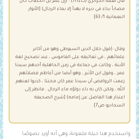
قال نعمة الجزائري (ت1112) : (إن عمر بن الخطاب كان
مصاباً بداء في دبره لا يهدأ إلا ‌بماء ‌الرجال) [الأنوار
النعمانية 1/ 63]
وقال: (قول جلال الدين السيوطي وهو من أكابر
علمائهم ، في تعاليقه على القاموس ، عند تصحيح لغة
الأبنة ، وكانت في جماعة في زمن الجاهلية أحدهم سيدنا
عمر ، وقول ابن الأثير ، وهو أيضا من أعاظم فضلائهم .
زعمت الروافض أن سيدنا عمر كان مخنثا ، كذبوا لعنهم
اللّه ، ولكن كان به داء دواؤه ماء الرجال . فانظر إلى
اعتذار هذا الفاضل عن إمامه) [شرح الصحيفة
السجاديو ص7]
واستخدم هنا حيلة ملعونة، وهي أنه أورد نصوصًا