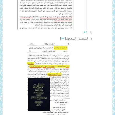
]
↩
[
المصدر السابق
[
↩
]