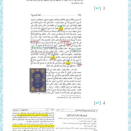
]
↩
[
]
↩
[