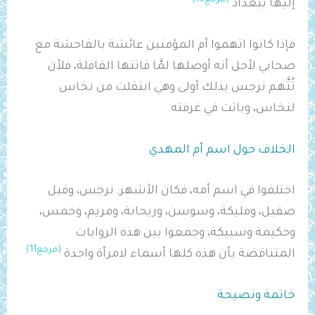
(مرجع10)
إليها ببغداد
فإذا كانوا اتهموا أم المؤمنين عائشة بالفاحشة مع
صحابي لأجل أنه أوصلها لمَّا فاتتها القافلة، فلأن
تُتَّهم نرجس بذلك أولى وهي انتقلت من نخاس
لنخاس، وباتت في غرفته.
الخلاف حول اسم أم المهدي
اختلفوا في اسم أمه، فكان الأشهر: نرجس، وقيل
صقيل، ومليكة، وسوسن، وريحانة، ومريم، وخمس،
وحكيمة وسبيكة، وجمعوا بين هذه الروايات
(مرجع11)
المتناقضة بأن هذه كلها أسماء لامرأة واحدة
خاتمة ونصيحة