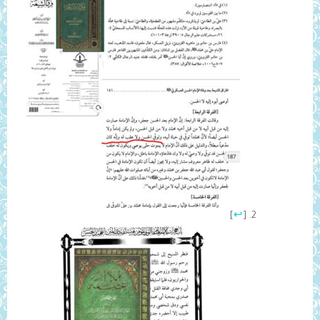
]
↩
[