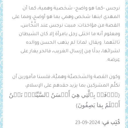
نرجس -كما هو واضح- شخصية وهمية، كما أن
المهدي ابنها شخص وهمي بما هو أوضح، ومما على
القصة من مؤاخذات: مبيت نرجس عند النَّخَّاس،
ومعلوم أنه ما اختلى رجل بامرأة إلا كان الشيطان
ثالثهما. ويقال: لماذا لم يذهب الحسن ووالده
لشرائها، بدلًا مِن إرسال الغريب، فالحر يغار على
عِرضه.
وكون القصة والشخصيَّة وهميَّة، فلسنا مأمورين أن
نكلَّم المشركين بما يزيد حقدهم على الإسلام،
ٱدۡفَعۡ ‌بِٱلَّتِي ‌هِيَ أَحۡسَنُ ٱلسَّيِّئَةَۚ نَحۡنُ
{
أَعۡلَمُ بِمَا يَصِفُونَ
}
كُتِب في:
2024-09-23