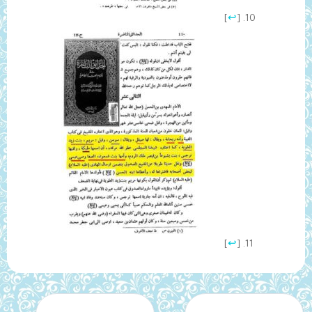
]
↩
[
]
↩
[