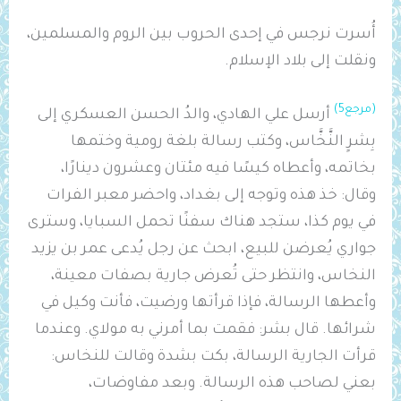
أُسرت نرجس في إحدى الحروب بين الروم والمسلمين،
ونقلت إلى بلاد الإسلام.
(مرجع5)
أرسل علي الهادي، والدُ الحسن العسكري إلى
بِشرٍ النَّخَّاس، وكتب رسالة بلغة رومية وختمها
بخاتمه، وأعطاه كيسًا فيه مئتان وعشرون دينارًا،
وقال: خذ هذه وتوجه إلى بغداد، واحضر معبر الفرات
في يوم كذا، ستجد هناك سفنًا تحمل السبايا، وسترى
جواري يُعرضن للبيع، ابحث عن رجل يُدعى عمر بن يزيد
النخاس، وانتظر حتى تُعرض جارية بصفات معينة،
وأعطها الرسالة، فإذا قرأتها ورضيت، فأنت وكيل في
شرائها. قال بشر: فقمت بما أمرني به مولاي. وعندما
قرأت الجارية الرسالة، بكت بشدة وقالت للنخاس:
بعني لصاحب هذه الرسالة. وبعد مفاوضات،