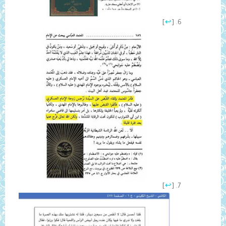
]
↩
[
]
↩
[