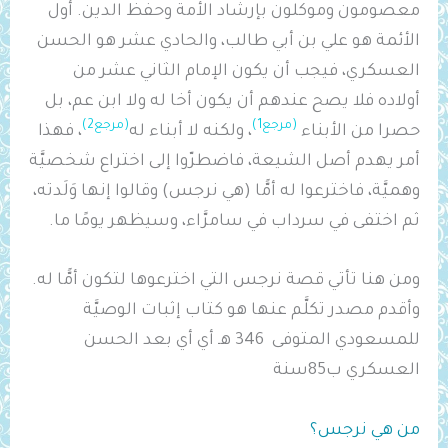
معصومون وموكلون بإرشاد الأمة وحفظ الدين. أول
الأئمة هو علي بن أبي طالب، والحادي عشر هو الحسن
العسكري، فيجب أن يكون الإمام الثاني عشر من
أولاده فلا يصح عندهم أن يكون أخا له ولا ابن عم، بل
(مرجع1)
(مرجع2)
حصرا من الأبناء
، ولكنه لا أبناء له
، فهذا
أمر يهدم أصل الشيعة، فاضطرّوا إلى اختراع شخصيَّة
وهميَّة، فاخترعوا له أمًّا (هي نرجس) وقالوا إنها وَلَدته،
ثم اختفى في سرداب في سامرَّاء، وسيظهر يومًا ما.
ومن هنا تأتي قصة نرجس التي اخترعوها لتكون أمًّا له.
وأقدم مصدر تكلَّم عنها هو كتاب إثبات الوصيَّة
للمسعودي المتوفى 346 هـ أي أي بعد الحسن
العسكري ب85سنة
من هي نرجس؟