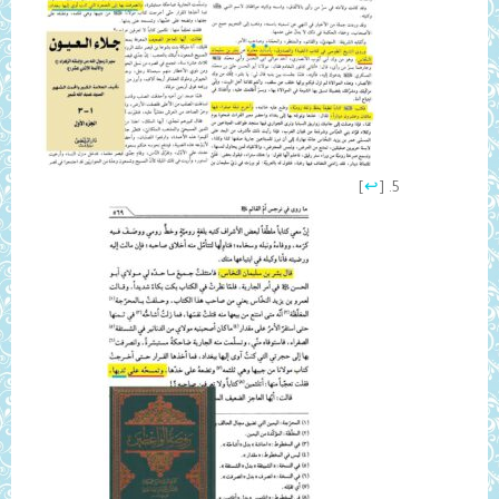
]
↩
[