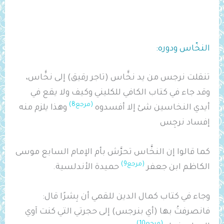
النخّاس ودوره:
تنقلت نرجس من يد نخَّاس (تاجر رقيق) إلى نخَّاس،
وقد جاء في كتاب الكافي للكليني وكيف ولا يقع في
(مرجع8)
أيدي النخاسين شئ إلا أفسدوه
وهذا يلزم منه
إفساد نرجِس
كما قالوا إن النخَّاس تحرَّش بأم الإمام السابع موسى
(مرجع9)
الكاظم ابن جعفر
حميدة الأندلسية.
وجاء في كتاب كمال الدين للقمي أن بِشرًا قال:
فانصرفتُ بها (أي بنرجس) إلى حجرتي التي كنت آوي