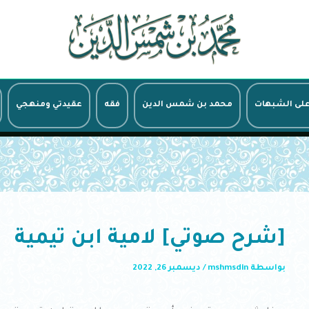
على الشبهات
محمد بن شمس الدين
فقه
عقيدتي ومنهجي
[شرح صوتي] لامية ابن تيمية
بواسطة
mshmsdin
/
ديسمبر 26, 2022