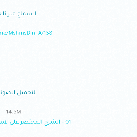
السماع عبر تلج
t.me/MshmsDin_A/138
لتحميل الصوتي
14.5M
01 – الشرح المختصر على لامية ابن تيمية.mp3