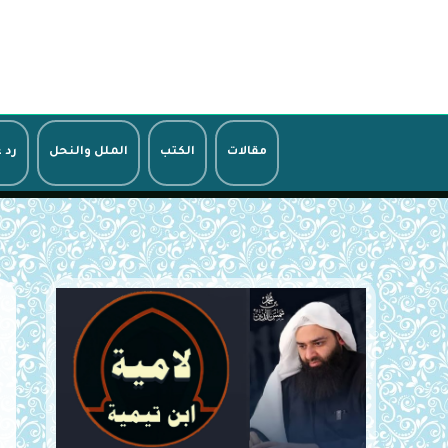
خطي
لى
لمحتوى
مقالات
الكتب
الملل والنحل
رد 