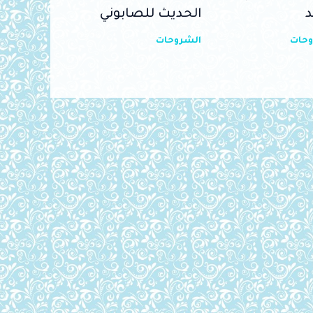
د
الحديث للصابوني
وحات
الشروحات