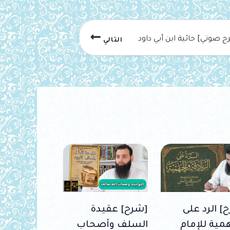
 صوتي] حائية ابن أبي داود
التالي
] الرد على
[شرح] عقيدة
مية للإمام
السلف وأصحاب