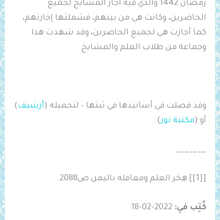
رمضان 1442 والذي فيه أجاز المشايخ لجميع
الحاضرين، وكانت هي من بينهم، فشملتها إجازتهم،
كما أجازت هي لجميع الحاضرين، وقد شهدت هذا
وجماعة من طلاب العلم والمشايخ.
وقد فصلت في أسانيدها في ثبتها – لتحميله (
أرشيف
)
أو (
مكتبة نور
)
_______
[[1]] هِجَر العلم ومعاقله باليمن ص2088.
كُتِب في:
2022-02-18