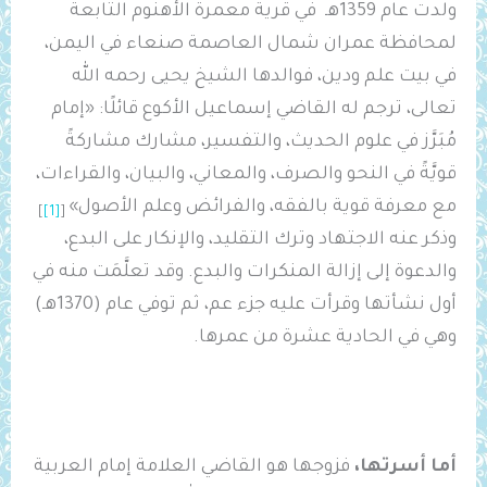
ولدت عام 1359هـ في قرية معمرة الأهنوم التابعة
لمحافظة عمران شمال العاصمة صنعاء في اليمن،
في بيت علم ودين، فوالدها الشيخ يحيى رحمه الله
تعالى، ترجم له القاضي إسماعيل الأكوع قائلًا: «إمام
مُبَرَّز في علوم الحديث، والتفسير، مشارك مشاركةً
قويَّةً في النحو والصرف، والمعاني، والبيان، والقراءات،
مع معرفة قوية بالفقه، والفرائض وعلم الأصول»
]
[1]
[
وذكر عنه الاجتهاد وترك التقليد، والإنكار على البدع،
والدعوة إلى إزالة المنكرات والبدع. وقد تعلَّمَت منه في
أول نشأتها وقرأت عليه جزء عم، ثم توفي عام (1370هـ)
وهي في الحادية عشرة من عمرها.
أما أسرتها،
فزوجها هو القاضي العلامة إمام العربية