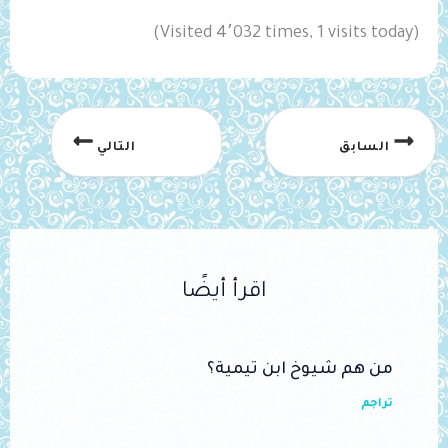
(Visited 4٬032 times, 1 visits today)
السابق
التالي
اقرأ أيضًا
من هم شيوخ ابن تيمية؟
تراجم