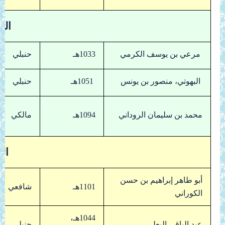
الم
مرعي بن يوسف الكرمي
1033هـ
حنبلي
البهوتي، منصور بن يونس
1051هـ
حنبلي
محمد بن سليمان الروداني
1094هـ
مالكي
ال
أبو طاهر إبراهيم بن حسن
1101هـ
شافعي
الكوراني
1044هـ،
عبد الباقي البعلي
حنبلي