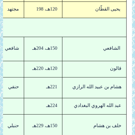
يحيى القطّان
120هـ، 198
مجتهد
الشافعي
150هـ، 204هـ
شافعي
قالون
120هـ، 220هـ
هشام بن عبيد الله الرازي
221هـ
حنفي
عبد الله الهروي البغدادي
224هـ
خلف بن هشام
150هـ، 229هـ
حنبلي