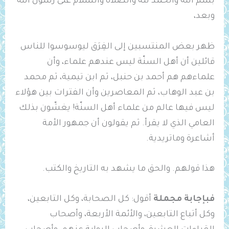
بسم الله والحمد لله والصلاة والسلام على رسول الله
وبعد،
ظهر بعض المنتسبين إلى الفِرَق ليوسوسوا للناس
قائلين أن أهل السنّة ليس عندهم علماء، وأن
علماءهم هم أحمد بن حنبل، ثم ابن تيمية، ثم محمد
بن عبد الوهاب، ثم المعاصرين وأن الفترات بين هؤلاء
ليس فيها عالم من علماء أهل السنّة! يغشّون بذلك
العامي الذي لا يقرأ. ثم يقولون أن جمهور الأمة
أشاعرة وماتريدية.
هذا قولهم. والحق ما يشهد به التاريخ والكتب.
فبإجابة مجملة
أقول: كل الصحابة، وكل التابعين،
وكل أتباع التابعين، والأئمة الأربعة، وأصحاب