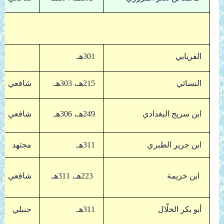
الفريابي
301هـ
النسائي
215هـ، 303هـ
شافعي
ابن سريج البغدادي
249هـ، 306هـ
شافعي
ابن جرير الطبري
311هـ
مجتهد
ابن خزيمة
223هـ، 311هـ
شافعي
أبو بكر الخلّال
311هـ
حنبلي