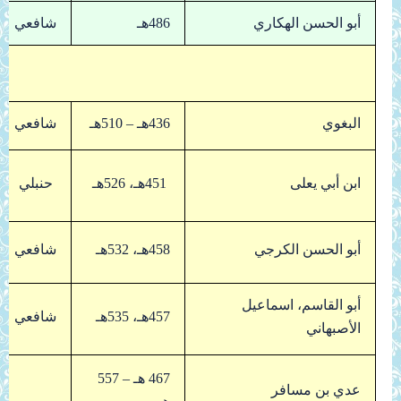
أبو الحسن الهكاري
486هـ
شافعي
ا
البغوي
436هـ – 510هـ
شافعي
ابن أبي يعلى
451هـ، 526هـ
حنبلي
أبو الحسن الكرجي
458هـ، 532هـ
شافعي
أبو القاسم، اسماعيل
457هـ، 535هـ
شافعي
الأصبهاني
467 هـ – 557
عدي بن مسافر