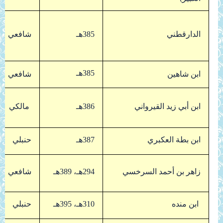
الدارقطني
385هـ
شافعي
385هـ
ابن شاهين
شافعي
ابن أبي زيد القيرواني
386هـ
مالكي
ابن بطة العكبري
387هـ
حنبلي
زاهر بن أحمد السرخسي
294هـ، 389هـ
شافعي
ابن منده
310هـ، 395هـ
حنبلي