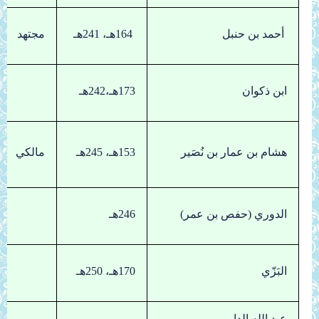
أحمد بن حنبل
164هـ، 241هـ
مجتهد
ابن ذكوان
173هـ،242هـ
هشام بن عمار بن نُصَير
153هـ، 245هـ
مالكي
الدوري (حفص بن عمر)
246هـ
البَزّي
170هـ، 250هـ
عبد الله الدارمي