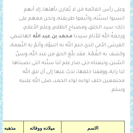
​وعلى رأس القائمة مَن لا يُقارن بأهلها، إلا أنهم
انسبوا لسنّته، واتّبعوا طريقته، ونحن معهم على
ذلك؛ سيد الخلق، ومصباح الظلام، وعلم الأعلام،
ورحمَةُ الله للأنام سيدنا
محمد بن عبد الله
الهاشمي
القرشي الأمي الذي ختم الله به النبوّة، وأتمّ به النّعمة،
وكشف به الغُمّة. فقد بلّغ الحق من عند الله، وسنّ
السّنن، وتبعناه حتى صار علم لنا سنّته التي نصبناها
لنا راية، ووقفنا خلفها، نذبّ عنها إلى أن نلق الله
مجتمعين خلف لواءه لواء الحمد، صلى الله علىيه
وسلم.
الاسم
ميلاده ووفاته
مذهبه