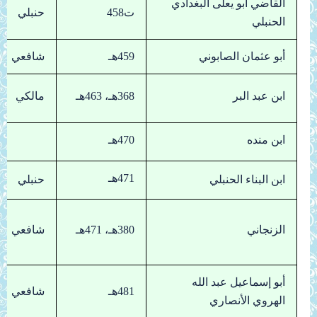
القاضي أبو يعلى البغدادي
ت458
حنبلي
الحنبلي
أبو عثمان الصابوني
459هـ
شافعي
ابن عبد البر
368هـ، 463هـ
مالكي
ابن منده
470هـ
471هـ
ابن البناء الحنبلي
حنبلي
الزنجاني
380هـ، 471هـ
شافعي
أبو إسماعيل عبد الله
481هـ
شافعي
الهروي الأنصاري