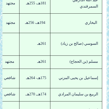
181هـ، 255هـ
مجتهد
السمرقندي
البخاري
194هـ، 256هـ
مجتهد
السوسي (صالح بن زياد)
261هـ
مسلم (بن الحجاج)
261هـ
مجتهد
إسماعيل بن يحيى المزني
175هـ- 264هـ
شافعي
الربيع بن سليمان المرادي
174هــ 270هـ.
شافعي