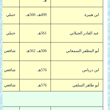
هـ
ابن هبيرة
499هـ، 560هـ.
حنبلي
عبد القادر الجيلاني
561هـ
حنبلي
أبو المظفر السمعاني
506هـ، 562هـ
شافعي
ابن درباس
576هـ
شافعي
أبو طاهر السلفي
576هـ
شافعي