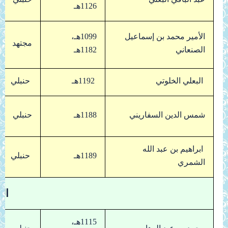
1126هـ
الأمير محمد بن إسماعيل
1099هـ،
مجتهد
الصنعاني
1182هـ
البعلي الخلوتي
1192هـ
حنبلي
شمس الدين السفاريني
1188هـ
حنبلي
ابراهيم بن عبد الله
1189هـ
حنبلي
الشمري
ال
1115هـ،