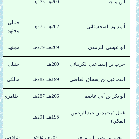
ابن ماجه
209هـ، 273هـ
حنبلي
أبو داود السجستاني
202هـ، 275هـ
مجتهد
أبو عيسى الترمذي
209هـ، 279هـ
مجتهد
حرب بن إسماعيل الكرماني
280هـ
حنبلي
إسماعيل بن إسحاق القاضي
199هـ، 282هـ
مالكي
أبو بكر بن أبي عاصم
206هـ، 287هـ
ظاهري
قنبل (محمد بن عبد الرحمن
195هـ، 291هـ
المكي)
محمد بن نصر المروزي
202هـ، 294هـ
شافعي