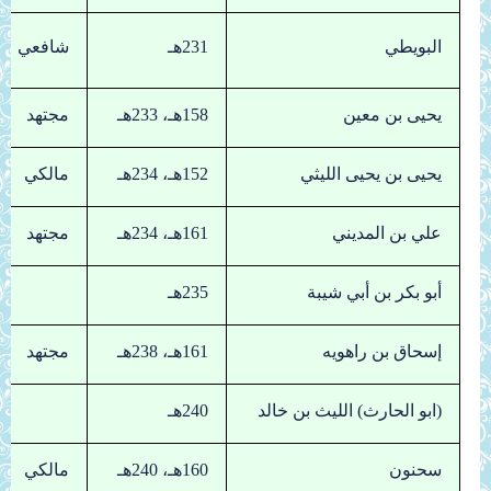
البويطي
231هـ
شافعي
يحيى بن معين
158هـ، 233هـ
مجتهد
يحيى بن يحيى الليثي
152هـ، 234هـ
مالكي
علي بن المديني
161هـ، 234هـ
مجتهد
أبو بكر بن أبي شيبة
235هـ
إسحاق بن راهويه
161هـ، 238هـ
مجتهد
(ابو الحارث) الليث بن خالد
240هـ
سحنون
160هـ، 240هـ
مالكي