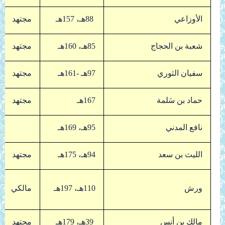
الأوزاعي
88هـ، 157هـ
مجتهد
شعبة بن الحجاج
85هـ، 160هـ
مجتهد
سفيان الثوري
97هـ -161هـ
مجتهد
حماد بن سَلمة
167هـ
مجتهد
نافع المدني
95هـ، 169هـ
الليث بن سعد
94هـ، 175هـ
مجتهد
ورش
110هـ، 197هـ
مالكي
مالك بن أنس
39هـ، 179هـ
مجتهد