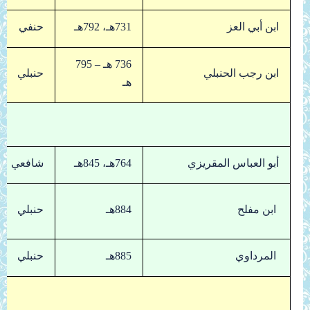
ابن أبي العز
731هـ، 792هـ
حنفي
736 هـ – 795
ابن رجب الحنبلي
حنبلي
هـ
أبو العباس المقريزي
764هـ، 845هـ
شافعي
ابن مفلح
884هـ
حنبلي
المرداوي
885هـ
حنبلي