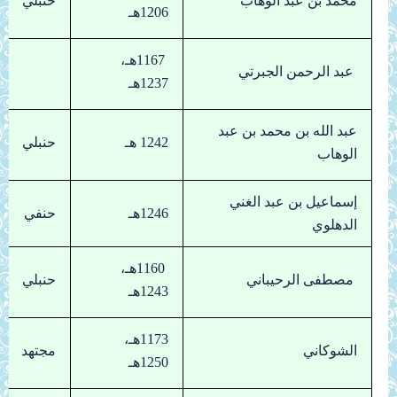
محمد بن عبد الوهاب
حنبلي
1206هـ
1167هـ،
عبد الرحمن الجبرتي
1237هـ
عبد الله بن محمد بن عبد
1242 هـ
حنبلي
الوهاب
إسماعيل بن عبد الغني
1246هـ
حنفي
الدهلوي
1160هـ،
مصطفى الرحيباني
حنبلي
1243هـ
1173هـ،
الشوكاني
مجتهد
1250هـ