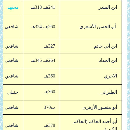
ابن المنذر
241هـ، 318هـ
مجتهد
أبو الحسن الأشعري
260هـ، 324هـ
شافعي
ابن أبي حاتم
327هـ
شافعي
ابن الحداد
264هـ، 345هـ
شافعي
الآجري
360هـ
شافعي
360هـ
الطبراني
حنبلي
أبو منصور الأزهري
ت370
شافعي
أبو أحمد الحاكم (الحاكم
378هـ
شافعي
الكبير)