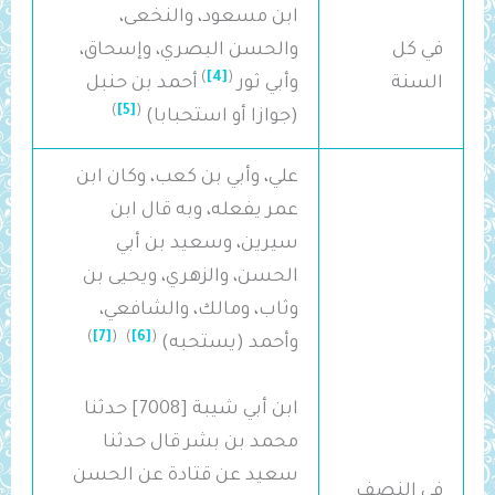
ابن مسعود، والنخعى،
في كل
والحسن البصري، وإسحاق،
)
[4]
(
السنة
وأبي ثور
أحمد بن حنبل
)
[5]
(
(جوازا أو استحبابا)
علي، وأبي بن كعب، وكان ابن
عمر يفعله، وبه قال ابن
سيرين، وسعيد بن أبي
الحسن، والزهري، ويحيى بن
وثاب، ومالك، والشافعي،
)
[7]
(
)
[6]
(
وأحمد (يستحبه)
ابن أبي شيبة [7008] حدثنا
محمد بن بشر قال حدثنا
سعيد عن قتادة عن الحسن
في النصف