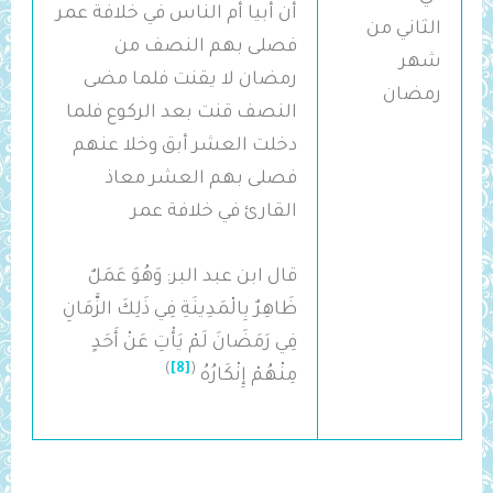
أن أبيا أم الناس في خلافة عمر
الثاني من
فصلى بهم النصف من
شهر
رمضان لا يقنت فلما مضى
رمضان
النصف قنت بعد الركوع فلما
دخلت العشر أبق وخلا عنهم
فصلى بهم العشر معاذ
القارئ في خلافة عمر
قال ابن عبد البر: وَهُوَ عَمَلٌ
ظَاهِرٌ بِالْمَدِينَةِ فِي ذَلِكَ الزَّمَانِ
فِي رَمَضَانَ لَمْ يَأْتِ عَنْ أَحَدٍ
)
[8]
(
مِنْهُمْ إِنْكَارُهُ