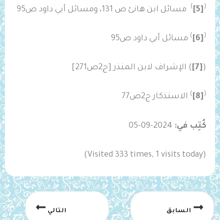
)
(
[5]
مسائل ابن هانئ ص 131، ومسائل أبي داود ص95
)
(
[6]
مسائل أبي داود ص95
(
[7]
) الإشراف لابن المنذر [ج2ص271]
)
(
[8]
الاستذكار ج2ص77
كُتِب في:
2024-09-05
(Visited 333 times, 1 visits today)
السابق
التالي