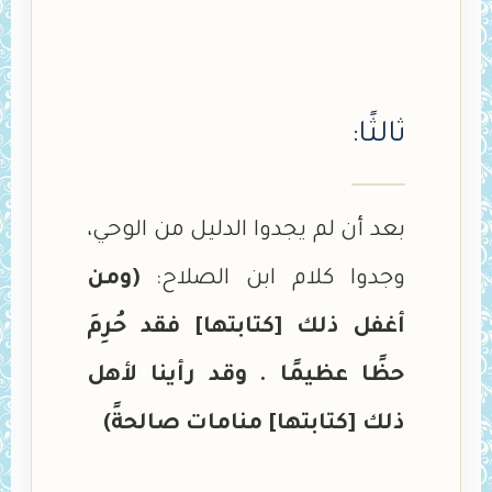
ثالثًا:
بعد أن لم يجدوا الدليل من الوحي،
وجدوا كلام ابن الصلاح:
(ومن
أغفل ذلك [كتابتها] فقد حُرِمَ
حظًا عظيمًا . وقد رأينا لأهل
ذلك [كتابتها] منامات صالحةً)