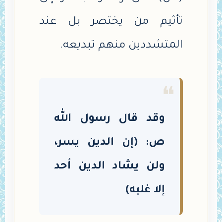
تأثيم من يختصر بل عند
المتشددين منهم تبديعه.
❝
وقد قال رسول الله
ص: (إن ‌الدين ‌يسر،
ولن يشاد الدين أحد
إلا غلبه)