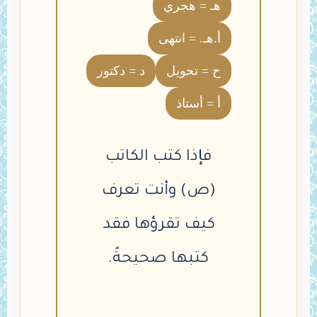
هـ = هجري
أ.هـ. = انتهى
ح = تحويل
د = دكتور
أ = أستاذ
فإذا كتب الكاتب
(ص) وأنت تعرف
كيف تقرؤها فقد
كتبها صحيحةً.