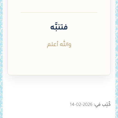
فتنبَّه
والله أعلم
كُتِب في:
2026-02-14