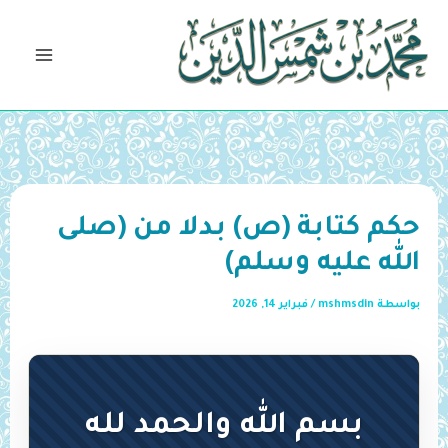
خطي
لى
لمحتوى
حكم كتابة (ص) بدلا من (صلى
الله عليه وسلم)
بواسطة
mshmsdin
/
فبراير 14, 2026
بسم الله والحمد لله