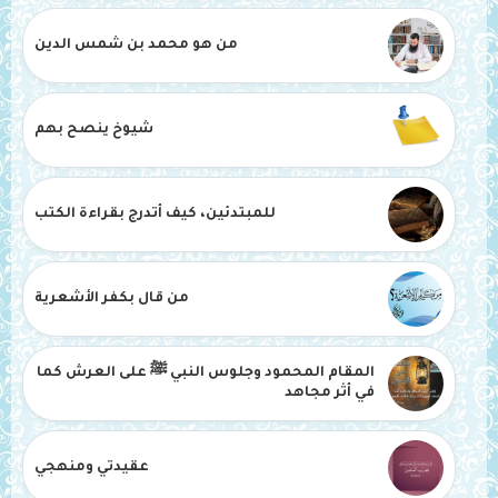
من هو محمد بن شمس الدين
شيوخ ينصح بهم
للمبتدئين، كيف أتدرج بقراءة الكتب
من قال بكفر الأشعرية
المقام المحمود وجلوس النبي ﷺ على العرش كما
في أثر مجاهد
عقيدتي ومنهجي